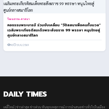
วัฒนธรรม-ศาสนา
หอธรรมพระบารมี ร่วมขับเคลื่อน “วิปัสสนาเพื่อคนทั้งมวล”
เฉลิมพระเกียรติสมเด็จพระสังฆราช 99 พรรษา หนุนไทยสู่
ศูนย์กลางสมาธิโลก
90
19/6/2569
DAILY TIMES
เดลี่ไทม์ | ข่าวล่าสุด ข่าวด่วน ทันทุกเหตุการณ์ การนำเสนอข่าวทั่วไปในเมือง