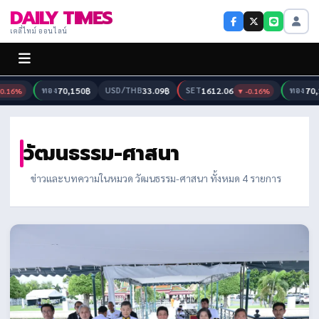
DAILY TIMES
เดลี่ไทม์ ออนไลน์
ทอง
70,150฿
USD/THB
33.09฿
SET
1612.06
ทอง
70,1
.16%
▼ -0.16%
วัฒนธรรม-ศาสนา
ข่าวและบทความในหมวด วัฒนธรรม-ศาสนา ทั้งหมด 4 รายการ