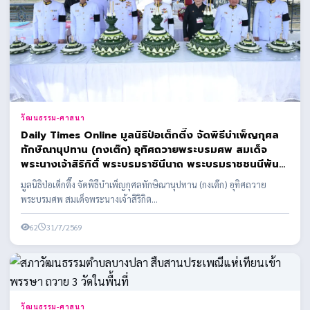
วัฒนธรรม-ศาสนา
Daily Times Online มูลนิธิป่อเต็กตึ๊ง จัดพิธีบำเพ็ญกุศล
ทักษิณานุปทาน (กงเต๊ก) อุทิศถวายพระบรมศพ สมเด็จ
พระนางเจ้าสิริกิติ์ พระบรมราชินีนาถ พระบรมราชชนนีพันปี
หลวง
มูลนิธิป่อเต็กตึ๊ง จัดพิธีบำเพ็ญกุศลทักษิณานุปทาน (กงเต๊ก) อุทิศถวาย
พระบรมศพ สมเด็จพระนางเจ้าสิริกิต...
62
31/7/2569
วัฒนธรรม-ศาสนา