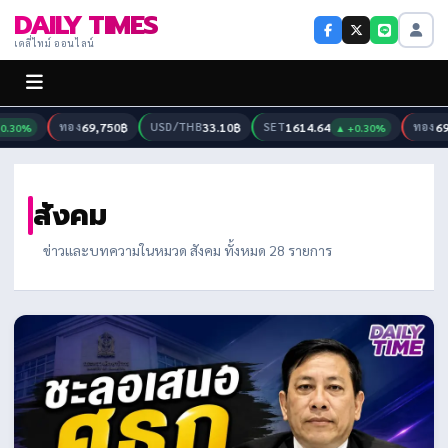
DAILY TIMES
เดลี่ไทม์ ออนไลน์
ทอง
69,750฿
USD/THB
33.10฿
SET
1614.64
ทอง
69,7
30%
▲ +0.30%
สังคม
ข่าวและบทความในหมวด สังคม ทั้งหมด 28 รายการ