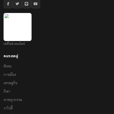
เดลี่ไทม์ ออนไลน์
หมวดหมู่
สังคม
การเมือง
เศรษฐกิจ
กีฬา
อาชญากรรม
วาไรตี้