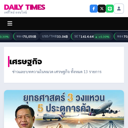
DAILY TIMES
เดลี่ไทม์ ออนไลน์
ทอง
70,050฿
USD/THB
33.06฿
SET
1614.64
ทอง
70,0
30%
▲ +0.30%
เศรษฐกิจ
ข่าวและบทความในหมวด เศรษฐกิจ ทั้งหมด 13 รายการ