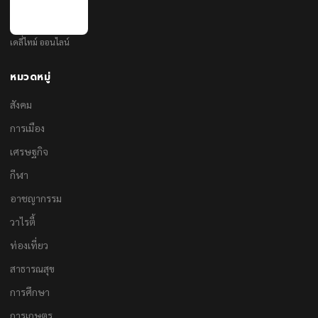
เดลี่ไทม์ ออนไลน์
หมวดหมู่
สังคม
การเมือง
เศรษฐกิจ
กีฬา
อาชญากรรม
วาไรตี้
ท่องเที่ยว
สาธารณสุข
การศึกษา
การเกษตร