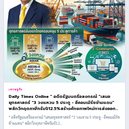
เศรษฐกิจ
Daily Times Online “ อดีตรัฐมนตรีอลงกรณ์ ”เสนอ
ยุทธศาสตร์ “3 วงแหวน 5 ประตู - อีคอมเมิร์ซข้ามแดน”
พลิกวิกฤตภาษีทรัมป์12.5%สร้างศักยภาพใหม่การส่งออก
ของไทย
“ อดีตรัฐมนตรีอลงกรณ์ ”เสนอยุทธศาสตร์ “3 วงแหวน 5 ประตู - อีคอมเมิร์ซ
ข้ามแดน” พลิกวิกฤตภาษีทรัมป์12...