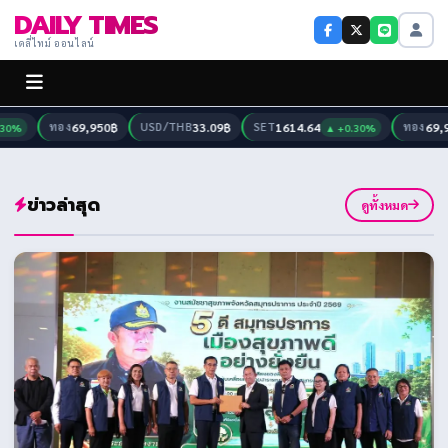
DAILY TIMES
เดลี่ไทม์ ออนไลน์
ทอง
69,950฿
USD/THB
33.09฿
SET
1614.64
ทอง
69,950฿
▲ +0.30%
ข่าวล่าสุด
ดูทั้งหมด