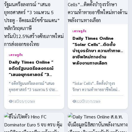
เศรษฐกิจ
Daily Times Online
“Solar Cells”…ติดตั้ง
บำรุงรรักษา ความท้าทาย
เศรษฐกิจ
อาชีพใหม่ทางด้าน
Daily Times Online “
พลังงานทางเลือก
อดีตรัฐมนตรีอลงกรณ์
”เสนอยุทธศาสตร์ “3
วงแหวน 5 ประตู -
“ อดีตรัฐมนตรีอลงกรณ์ ”เสนอ
“Solar Cells”…ติดตั้งบำรุงร
อีคอมเมิร์ซข้ามแดน”
ยุทธศาสตร์ “3 วงแหวน 5 ประตู -
รักษา ความท้าทายอาชีพใหม่
พลิกวิกฤตภาษี
อีคอมเมิร์ซข้ามแดน” พลิกวิกฤต
ทางด้านพลังงานทางเลือก
ทรัมป์12.5%สร้าง
ภาษีทรัมป์12...
74
25/7/2569
พลังงานสะอาด ในประเทศไทย
222
17/7/2569
ศักยภาพใหม่การส่งออก
ของไทย