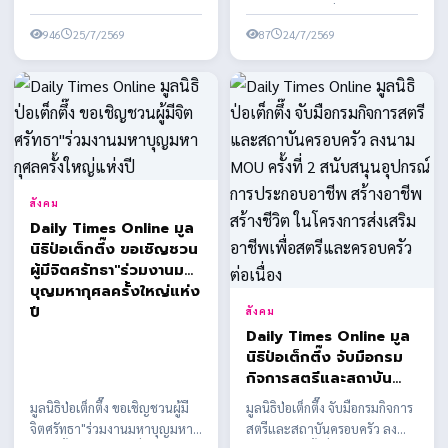
เยาวชนได้รับความรู้ความ
กับคุณสมบัติของผู้ได้รับการเสนอ
โดยกิจกรรมจัดเพื่อส่งเสริมให้เด็ก
ปลอดภัยและวินัยการ
ชื่อบาง...
946
25/7/2569
และเยาวชนได้รั...
87
24/7/2569
จราจรในการดำเนินชีวิต
ประจำวัน
สังคม
Daily Times Online มูล
นิธิป่อเต็กตึ๊ง ขอเชิญชวน
ผู้มีจิตศรัทธา"ร่วมงานมหา
บุญมหากุศลครั้งใหญ่แห่ง
ปี
สังคม
Daily Times Online มูล
นิธิป่อเต็กตึ๊ง จับมือกรม
กิจการสตรีและสถาบัน
ครอบครัว ลงนาม MOU
มูลนิธิป่อเต็กตึ๊ง ขอเชิญชวนผู้มี
มูลนิธิป่อเต็กตึ๊ง จับมือกรมกิจการ
ครั้งที่ 2 สนับสนุนอุปกรณ์
จิตศรัทธา"ร่วมงานมหาบุญมหา
สตรีและสถาบันครอบครัว ลง
การประกอบอาชีพ สร้าง