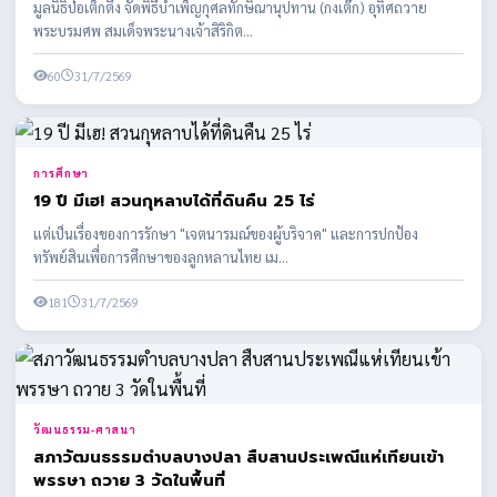
มูลนิธิป่อเต็กตึ๊ง จัดพิธีบำเพ็ญกุศลทักษิณานุปทาน (กงเต๊ก) อุทิศถวาย
พระบรมศพ สมเด็จพระนางเจ้าสิริกิต...
60
31/7/2569
การศึกษา
19 ปี มีเฮ! สวนกุหลาบได้ที่ดินคืน 25 ไร่
แต่เป็นเรื่องของการรักษา "เจตนารมณ์ของผู้บริจาค" และการปกป้อง
ทรัพย์สินเพื่อการศึกษาของลูกหลานไทย เม...
181
31/7/2569
วัฒนธรรม-ศาสนา
สภาวัฒนธรรมตำบลบางปลา สืบสานประเพณีแห่เทียนเข้า
พรรษา ถวาย 3 วัดในพื้นที่