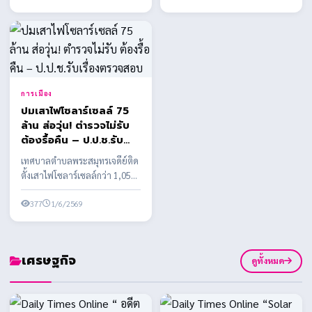
การเมือง
ปมเสาไฟโซลาร์เซลล์ 75
ล้าน ส่อวุ่น! ตำรวจไม่รับ
ต้องรื้อคืน – ป.ป.ช.รับ
เรื่องตรวจสอบ
เทศบาลตำบลพระสมุทรเจดีย์ติด
ตั้งเสาไฟโซลาร์เซลล์กว่า 1,058
ต้น งบประมาณกว่า 75 ล้านบาท
พบข้อสงสัยหลาย...
377
1/6/2569
เศรษฐกิจ
ดูทั้งหมด