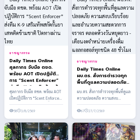
อาชญากรรม
Daily Times Online
อาชญากรรม
ศุลกากร จับมือ ตชด.
Daily Times Online
พร้อม AOT เปิดปฏิบัติ
ผบ.ตร. สั่งการตำรวจทุก
การ “Scent Enforcer”
พื้นที่ดูแลความปลอดภัย
ส่งทีม K-9 เสริมทัพสกัด
ความสงบเรียบร้อย และ
ศุลกากร จับมือ ตชด. พร้อม AOT
ผบ.ตร. สั่งการตำรวจทุกพื้นที่ดูแล
กั้นยาเสพติดข้ามชาติ ปิด
อำนวยความสะดวกการ
เปิดปฏิบัติการ “Scent Enforcer”
ความปลอดภัย ความสงบ
ทางผ่านไทย
จราจร ตลอดห้วงวันหยุด
ส่งทีม K-9 เสริมทัพสกัดกั้นยาเสพ
เรียบร้อย และอำนวยความ
ยาว - เตือนงดจำหน่าย
ติดข้า...
58
3/8/2569
สะดวกการจราจร ตลอดห้วงวัน
67
27/7/2569
เครื่องดื่มแอลกอฮอล์ทุก
ห...
ชนิด 48 ชั่วโมง