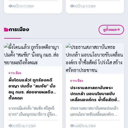
กุศลครั้งใหญ่แห่งปี เนื่องในงาน
นาม MOU ครั้งที่ 2 สนับสนุน
อาชีพ สร้างชีวิต ใน
ประเพณีทิ้...
98
17/7/2569
อุปกรณ์การประกอ...
92
14/7/2569
โครงการส่งเสริมอาชีพ
เพื่อสตรีและครอบครัว
ต่อเนื่อง
การเมือง
ดูทั้งหมด
การเมือง
ผึ้งโดนแล้ว! ถูกร้องคดี
การเมือง
อาญา ปมตั้ง "สมชัย" นั่ง
ประธานสภาสถาบันพระ
อนุ กมธ. ส่อขยายผลถึง
ปกเกล้า มอบนโยบายขับ
ทั้งคณะ
เคลื่อนองค์กร ย้ำซื่อสัตย์
โปร่งใส สร้างศรัทธา
จากกรณีแต่งตั้ง "สมชัย ศรีสุทธิ
ประธานสภาสถาบันพระปกเกล้า
ประชาชน
ยากร" เป็นอนุกรรมาธิการ ผู้ร้อง
มอบนโยบายขับเคลื่อนองค์กร ย้ำ
ยื่นเอาผิด สส.พรรคประชาชน
ซื่อสัตย์ โปร่งใส สร้างศรัทธา
พร้อมเตรียมข...
205
14/7/2569
ประชาชน
144
9/6/2569