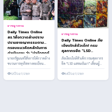
อาชญากรรม
Daily Times Online
อาชญากรรม
สร.1สั่งกวาดล้างปราบ
Daily Times Online ภัย
ปรามอาชญากรรมตาม
เงียบใกล้ตัวเด็ก! กรม
กรอบแนวคิดหลักในการ
ศุลกากรยึด “LSD
ดำเนินงาน ว่า “บำบัดทุกข์
แสตมป์เมา” เตือนผู้
บำรุงสุข พิทักษ์
นายกรัฐมนตรีสั่งการให้กวาดล้าง
ภัยเงียบใกล้ตัวเด็ก! กรมศุลกากร
ปกครองอย่าชะล่าใจ สาร
สันติราษฎร์ พิฆาตยาเสพ
ขบวนการทุจริตทางทะเบียน
ยึด “LSD แสตมป์เมา” เตือนผู้
เสพติดรูปแบบใหม่ พิษ
ติด พิชิตอันธพาล”
ราษฎร อย่างจริงจัง เด็ดขาด และ
ปกครองอย่าชะล่าใจ สารเสพติด
หลอนประสาทขั้นรุนแรง
เป็นระบบ ผบ.ตร. ...
52
24/7/2569
รูปแบบใหม่ พิษ...
84
24/7/2569