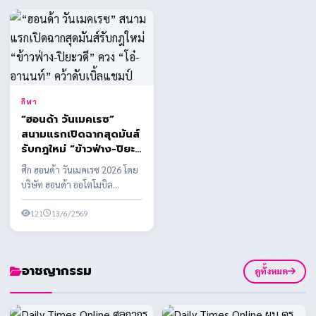
กีฬา
“ฮอนด้า วันเมคเรซ”
สนามแรกเปิดฉากสุดมันส์
รับกฎใหม่ “ข้าวฟ่าง-ปิยะ
วดี” ควง “โอ๋-อานนท์”
ศึก ฮอนด้า วันเมคเรซ 2026 โดย
คว้าดับเบิ้ลแชมป์
บริษัท ฮอนด้า ออโตโมบิล
(ประเทศไทย) จำกัด ร่วมกับ
บริษัท กรังด์ปรีซ์ ...
121
13/6/2569
อาชญากรรม
ดูทั้งหมด