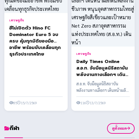
เศรษฐกิจ
ฮีโน่เปิดตัว Hino FC
Dominator Euro 5 จบ
ครบ คุ้มทุกมิติของมือ
อาชีพ พร้อมขับเคลื่อนทุก
ธุรกิจประเทศไทย
เศรษฐกิจ
Daily Times Online
ส.อ.ท. จับมือมูลนิธิสถาบัน
พลังงานทางเลือกฯ เดิน
หน้าผลักดันพลังงาน
ส.อ.ท. จับมือมูลนิธิสถาบัน
ชีวภาพ หนุนอุตสาหกรรม
พลังงานทางเลือกฯ เดินหน้าผลัก
ไทยสู่เศรษฐกิจสีเขียวและ
ดันพลังงานชีวภาพ หนุน
เป้าหมาย Net Zero สภา
85
15/7/2569
อุตสาหกรรมไทยสู่เศรษฐ...
116
13/7/2569
อุตสาหกรรมแห่ง
ประเทศไทย (ส.อ.ท.) เดิน
หน้า
กีฬา
ดูทั้งหมด