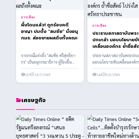
การเมือง
ผึ้งโดนแล้ว! ถูกร้องคดี
การเมือง
อาญา ปมตั้ง "สมชัย" นั่งอนุ
ประธานสภาสถาบันพระ
กมธ. ส่อขยายผลถึงทั้งคณะ
ปกเกล้า มอบนโยบายขั
เคลื่อนองค์กร ย้ำซื่อสั
โปร่งใส สร้างศรัทธา
จากกรณีแต่งตั้ง "สมชัย ศรีสุทธิยา
ประธานสภาสถาบันพระปกเก
ประชาชน
กร" เป็นอนุกรรมาธิการ ผู้ร้องยื่น
มอบนโยบายขับเคลื่อนองค์กร
เอาผิด สส.พรรคประชาชน พร้อมเต
ซื่อสัตย์ โปร่งใส สร้างศรัทธา
รียมข...
205
14/7/2569
ประชาชน
144
9/6/2569
เศรษฐกิจ