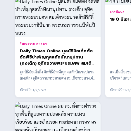
การศึกษา
19 ปี 
วัฒนธรรม-ศาสนา
Daily Times Online มูลนิธิป่อเต็กตึ๊ง
จัดพิธีบำเพ็ญกุศลทักษิณานุปทาน
(กงเต๊ก) อุทิศถวายพระบรมศพ สมเด็จ
พระนางเจ้าสิริกิติ์ พระบรมราชินีนาถ
มูลนิธิป่อเต็กตึ๊ง จัดพิธีบำเพ็ญกุศลทักษิณานุปทาน
แต่เป็นเรื่อง
พระบรมราชชนนีพันปีหลวง
(กงเต๊ก) อุทิศถวายพระบรมศพ สมเด็จพระนางเจ้า
บริจาค" และก
สิริกิต...
60
31/7/2569
181
31/7/