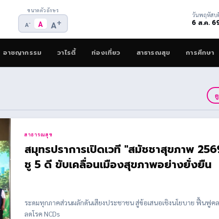
ขนาดตัวอักษร
วันพฤหัสบด
+
6 ส.ค. 6
-
A
A
A
อาชญากรรม
วาไรตี้
ท่องเที่ยว
สาธารณสุข
การศึกษา
ด
สาธารณสุข
สมุทรปราการเปิดเวที "สมัชชาสุขภาพ 256
ชู 5 ดี ขับเคลื่อนเมืองสุขภาพอย่างยั่งยืน
ระดมทุกภาคส่วนผลักดันเสียงประชาชน สู่ข้อเสนอเชิงนโยบาย ฟื้นฟูค
ลดโรค NCDs