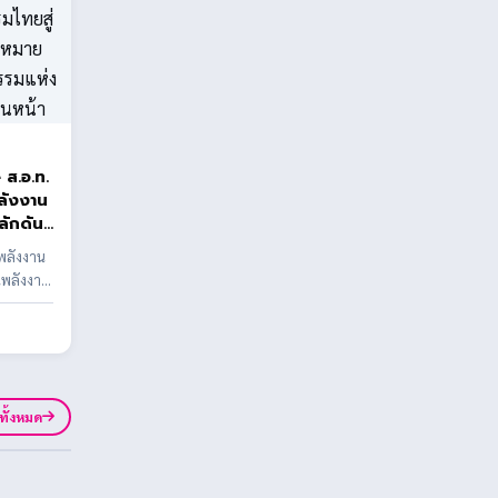
ท.
พลังงาน
ลักดัน
น
นพลังงาน
รษฐกิจ
นพลังงาน
Net
ยสู่
ดินหน้า
ูทั้งหมด