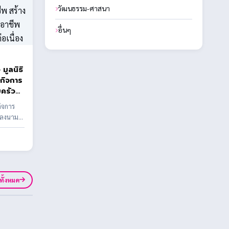
วัฒนธรรม-ศาสนา
อื่นๆ
มูลนิธิ
มกิจการ
ครัว
 2
กิจการ
 ลงนาม
าชีพ
ปกรณ์การ
รส่ง
และ
ูทั้งหมด