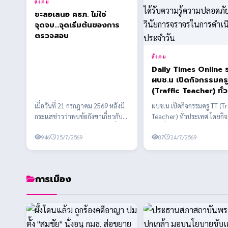
สังคม
ชะลอเสนอ ศธภ. ไม่ใช่
จุดจบ...จุดเริ่มต้นของการ
ตรวจสอบ
สังคม
Daily Times Online 
ผบช.น เปิดกิจกรรมคร
(Traffic Teacher) ทั่ว
ประเทศ โดยกิจกรรมจัด
เมื่อวันที่ 21 กรกฎาคม 2569 หลังมี
ผบช.น เปิดกิจกรรมครู TT (Tr
ส่งเสริมให้เด็กและเยา
กระแสข่าวว่าพบข้อกังขาเกี่ยวกับ
Teacher) ทั่วประเทศ โดยกิ
ได้รับความรู้ความปลอ
คุณสมบัติของผู้ได้รับการเสนอชื่อ
จัดเพื่อส่งเสริมให้เด็กและเย
และวินัยการจราจรในก
บาง...
946
25/7/2569
รั...
87
24/7/2569
ดำเนินชีวิตประจำวัน
การเมือง