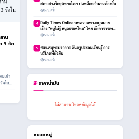
สภา สางวิกฤตขยะไทย ปลดล็อกอำนาจท้องถิ่น
672 ครั้ง
Daily Times Online บทความทางกฎหมาย
4
เรื่อง "หนูไม่รู้ หนูจะรอดไหม" โดย อัยการวรเทพ
สกุลพิชัยรัตน์
607 ครั้ง
บสาน
ย 3 วัด
ศธจ.สมุทรปราการ ดันครูประถมเรียนรู้ การ
5
บริโภคที่ยั่งยืน
594 ครั้ง
ยนเข้า
ราคาน้ำมัน
วัดใน
ไม่สามารถโหลดข้อมูลได้
หมวดหมู่