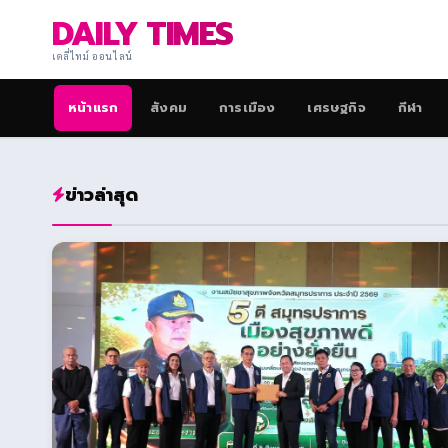
DAILY TIMES
เดลี่ไทม์ ออนไลน์
หน้าแรก
สังคม
การเมือง
เศรษฐกิจ
กีฬา
ข่าวล่าสุด