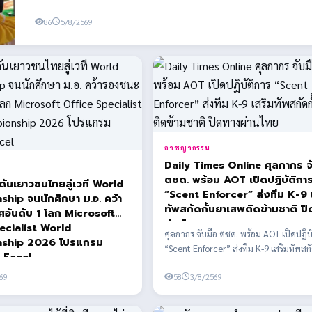
86
5/8/2569
อาชญากรรม
Daily Times Online ศุลกากร จ
ตชด. พร้อม AOT เปิดปฏิบัติกา
ดันเยาวชนไทยสู่เวที World
“Scent Enforcer” ส่งทีม K-9 
hip จนนักศึกษา ม.อ. คว้า
ทัพสกัดกั้นยาเสพติดข้ามชาติ ป
ดับ 1 โลก Microsoft
ผ่านไทย
ecialist World
ศุลกากร จับมือ ตชด. พร้อม AOT เปิดปฏิบ
ship 2026 โปรแกรม
“Scent Enforcer” ส่งทีม K-9 เสริมทัพสกั
 Excel
เสพติดข้า...
69
58
3/8/2569