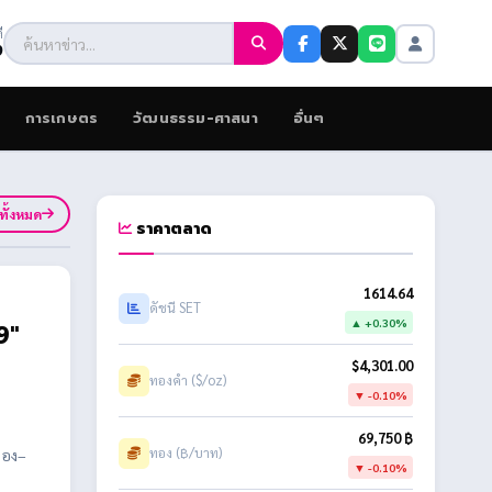
ี
9
การเกษตร
วัฒนธรรม-ศาสนา
อื่นๆ
ูทั้งหมด
ราคาตลาด
1614.64
ดัชนี SET
▲ +0.30%
9"
$4,301.00
ทองคำ ($/oz)
▼ -0.10%
69,750 ฿
ทอง (฿/บาท)
ลอง–
▼ -0.10%