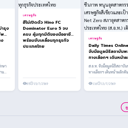
เศรษฐกิจ
ฮีโน่เปิดตัว Hino FC
บำรุง
Dominator Euro 5 จบ
ีพ
ครบ คุ้มทุกมิติของมืออาชีพ
เศรษฐกิจ
าง
พร้อมขับเคลื่อนทุกธุรกิจ
Daily Times Online ส.อ.
ประเทศไทย
จับมือมูลนิธิสถาบัน
ทางเลือกฯ เดินหน้าผ
พลังงานชีวภาพ หนุ
รักษา
ส.อ.ท. จับมือมูลนิธิสถาบั
อุตสาหกรรมไทยสู่เศ
้าน
ทางเลือกฯ เดินหน้าผลักดั
สีเขียวและเป้าหมาย 
ะอาด
ชีวภาพ หนุนอุตสาหกรรมไท
Zero สภาอุตสาหกรรมแห่ง
85
15/7/2569
เศรษฐ...
116
13/7/2569
ประเทศไทย (ส.อ.ท.) เ
ด