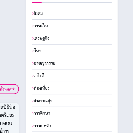
สังคม
การเมือง
เศรษฐกิจ
กีฬา
อาชญากรรม
วาไรตี้
ท่องเที่ยว
ูทั้งหมด
สาธารณสุข
การศึกษา
การเกษตร