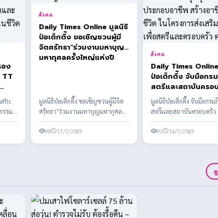
สังคม
Daily Times Online มูลนิธิ
ป่อเต็กตึ๊ง ขอเชิญชวนผู้มี
จิตศรัทธา"ร่วมงานมหาบุญ
สังคม
มหากุศลครั้งใหญ่แห่งปี
รอง
Daily Times Online 
ู TT
ป่อเต็กตึ๊ง จับมือกร
สตรีและสถาบันครอบ
เพื่อ
ลงนาม MOU ครั้งที่
affic
มูลนิธิป่อเต็กตึ๊ง ขอเชิญชวนผู้มีจิต
มูลนิธิป่อเต็กตึ๊ง จับมือกรม
วชน
สนับสนุนอุปกรณ์การ
จกรรม
ศรัทธา"ร่วมงานมหาบุญมหากุศล
สตรีและสถาบันครอบครัว
ดภัย
ประกอบอาชีพ สร้างอ
าวชนได้
ครั้งใหญ่แห่งปี เนื่องในงานประเพณี
MOU ครั้งที่ 2 สนับสนุนอุ
าร
สร้างชีวิต ในโครงกา
ทิ้...
98
17/7/2569
ประกอ...
92
14/7/2569
เสริมอาชีพเพื่อสตรี
ครอบครัว ต่อเนื่อง
ด