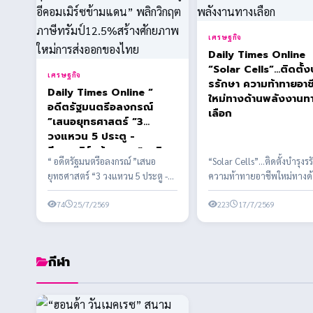
เศรษฐกิจ
Daily Times Online
“Solar Cells”…ติดตั้ง
เศรษฐกิจ
รรักษา ความท้าทายอาช
Daily Times Online “
ใหม่ทางด้านพลังงานท
อดีตรัฐมนตรีอลงกรณ์
เลือก
”เสนอยุทธศาสตร์ “3
วงแหวน 5 ประตู -
อีคอมเมิร์ซข้ามแดน” พลิก
“ อดีตรัฐมนตรีอลงกรณ์ ”เสนอ
“Solar Cells”…ติดตั้งบำรุงร
วิกฤตภาษีทรัมป์12.5%สร้าง
ยุทธศาสตร์ “3 วงแหวน 5 ประตู -
ความท้าทายอาชีพใหม่ทางด
ศักยภาพใหม่การส่งออกของ
อีคอมเมิร์ซข้ามแดน” พลิกวิกฤต
พลังงานทางเลือก พลังงานส
ไทย
ภาษีทรัมป์12...
74
25/7/2569
ในประเทศไทย
223
17/7/2569
กีฬา