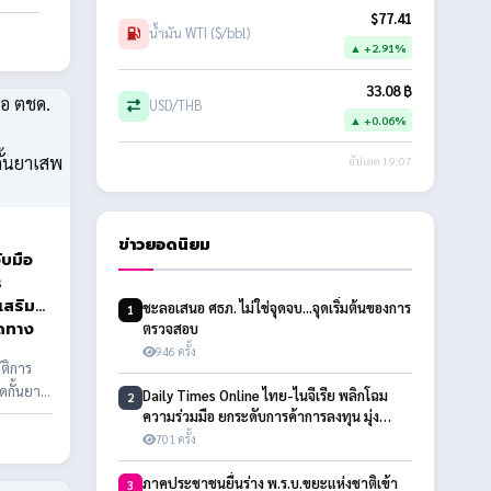
$77.41
น้ำมัน WTI ($/bbl)
▲ +2.91%
33.08 ฿
USD/THB
▲ +0.06%
อัปเดต 19:07
ข่าวยอดนิยม
ับมือ
ร
เสริม
ชะลอเสนอ ศธภ. ไม่ใช่จุดจบ...จุดเริ่มต้นของการ
1
ิดทาง
ตรวจสอบ
946 ครั้ง
ัติการ
ดกั้นยา
Daily Times Online ไทย-ไนจีเรีย พลิกโฉม
2
ความร่วมมือ ยกระดับการค้าการลงทุน มุ่ง
ขยายตลาดสู่ 10 ประเทศแอฟริกา
701 ครั้ง
ภาคประชาชนยื่นร่าง พ.ร.บ.ขยะแห่งชาติเข้า
3