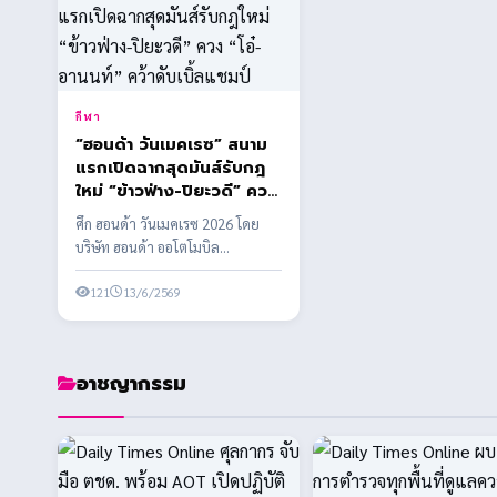
กีฬา
“ฮอนด้า วันเมคเรซ” สนาม
แรกเปิดฉากสุดมันส์รับกฎ
ใหม่ “ข้าวฟ่าง-ปิยะวดี” ควง
“โอ๋-อานนท์” คว้าดับเบิ้ล
ศึก ฮอนด้า วันเมคเรซ 2026 โดย
แชมป์
บริษัท ฮอนด้า ออโตโมบิล
(ประเทศไทย) จำกัด ร่วมกับ บริษัท
กรังด์ปรีซ์ ...
121
13/6/2569
อาชญากรรม