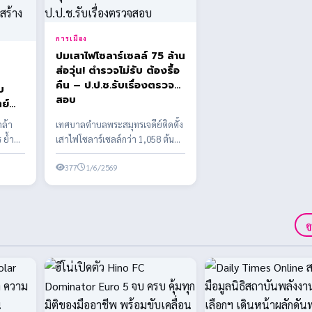
การเมือง
ปมเสาไฟโซลาร์เซลล์ 75 ล้าน
ส่อวุ่น! ตำรวจไม่รับ ต้องรื้อ
คืน – ป.ป.ช.รับเรื่องตรวจ
บ
สอบ
ตย์
ล้า
เทศบาลตำบลพระสมุทรเจดีย์ติดตั้ง
 ย้ำ
เสาไฟโซลาร์เซลล์กว่า 1,058 ต้น
งบประมาณกว่า 75 ล้านบาท พบข้อ
สงสัยหลาย...
377
1/6/2569
ด