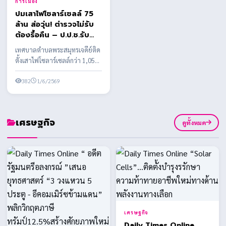
การเมือง
ปมเสาไฟโซลาร์เซลล์ 75
ล้าน ส่อวุ่น! ตำรวจไม่รับ
ต้องรื้อคืน – ป.ป.ช.รับ
เรื่องตรวจสอบ
เทศบาลตำบลพระสมุทรเจดีย์ติด
ตั้งเสาไฟโซลาร์เซลล์กว่า 1,058
ต้น งบประมาณกว่า 75 ล้านบาท
พบข้อสงสัยหลาย...
382
1/6/2569
เศรษฐกิจ
ดูทั้งหมด
เศรษฐกิจ
Daily Times Online