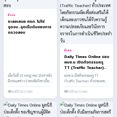
สังคม
ชะลอเสนอ ศธภ. ไม่ใช่
จุดจบ...จุดเริ่มต้นของการ
ตรวจสอบ
สังคม
Daily Times Online รอง
ผบช.น เปิดกิจกรรมครู
TT (Traffic Teacher)
ทั่วประเทศ โดยกิจกรรม
เมื่อวันที่ 21 กรกฎาคม 2569 หลัง
ผบช.น เปิดกิจกรรมครู TT
จัดเพื่อส่งเสริมให้เด็กและ
มีกระแสข่าวว่าพบข้อกังขาเกี่ยว
(Traffic Teacher) ทั่วประเทศ
เยาวชนได้รับความรู้ความ
กับคุณสมบัติของผู้ได้รับการเสนอ
โดยกิจกรรมจัดเพื่อส่งเสริมให้เด็ก
ปลอดภัยและวินัยการ
ชื่อบาง...
964
25/7/2569
และเยาวชนได้รั...
91
24/7/2569
จราจรในการดำเนินชีวิต
ประจำวัน