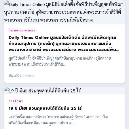
วัฒนธรรม-ศาสนา
Daily Times Online มูลนิธิป่อเต็กตึ๊ง จัดพิธีบำเพ็ญกุศล
ทักษิณานุปทาน (กงเต๊ก) อุทิศถวายพระบรมศพ สมเด็จ
พระนางเจ้าสิริกิติ์ พระบรมราชินีนาถ พระบรมราชชนนีพันปี
หลวง
มูลนิธิป่อเต็กตึ๊ง จัดพิธีบำเพ็ญกุศลทักษิณานุปทาน (กงเต๊ก) อุทิศถวาย
พระบรมศพ สมเด็จพระนางเจ้าสิริกิต...
64
31/7/2569
การศึกษา
19 ปี มีเฮ! สวนกุหลาบได้ที่ดินคืน 25 ไร่
แต่เป็นเรื่องของการรักษา "เจตนารมณ์ของผู้บริจาค" และการปกป้อง
ทรัพย์สินเพื่อการศึกษาของลูกหลานไทย เม...