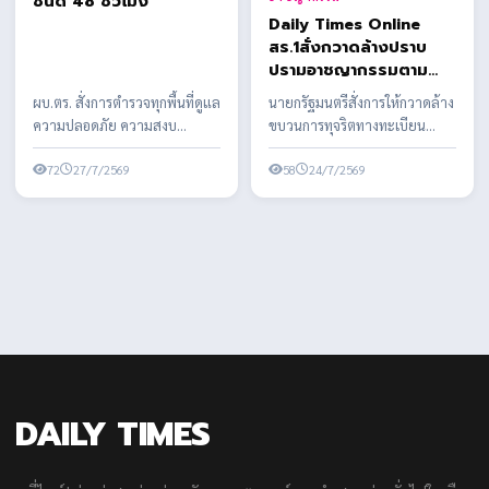
Daily Times Online
Daily Times Online
ผบ.ตร. สั่งการตำรวจทุก
สร.1สั่งกวาดล้างปราบ
พื้นที่ดูแลความปลอดภัย
ปรามอาชญากรรมตาม
ความสงบเรียบร้อย และ
กรอบแนวคิดหลักในการ
อำนวยความสะดวกการ
ผบ.ตร. สั่งการตำรวจทุกพื้นที่ดูแล
นายกรัฐมนตรีสั่งการให้กวาดล้าง
ดำเนินงาน ว่า “บำบัดทุกข์
จราจร ตลอดห้วงวันหยุด
ความปลอดภัย ความสงบ
ขบวนการทุจริตทางทะเบียน
บำรุงสุข พิทักษ์
ยาว - เตือนงดจำหน่าย
เรียบร้อย และอำนวยความ
ราษฎร อย่างจริงจัง เด็ดขาด และ
สันติราษฎร์ พิฆาตยาเสพ
เครื่องดื่มแอลกอฮอล์ทุก
สะดวกการจราจร ตลอดห้วงวัน
72
27/7/2569
เป็นระบบ ผบ.ตร. ...
58
24/7/2569
ติด พิชิตอันธพาล”
ชนิด 48 ชั่วโมง
ห...
DAILY TIMES