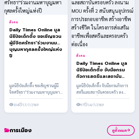
สังคม
Daily Times Online มูล
นิธิป่อเต็กตึ๊ง ขอเชิญชวน
ผู้มีจิตศรัทธา"ร่วมงานมหา
บุญมหากุศลครั้งใหญ่แห่ง
ปี
สังคม
Daily Times Online มูล
นิธิป่อเต็กตึ๊ง จับมือกรม
กิจการสตรีและสถาบัน
ครอบครัว ลงนาม MOU
มูลนิธิป่อเต็กตึ๊ง ขอเชิญชวนผู้มี
มูลนิธิป่อเต็กตึ๊ง จับมือกรมกิจการ
ครั้งที่ 2 สนับสนุนอุปกรณ์
จิตศรัทธา"ร่วมงานมหาบุญมหา
สตรีและสถาบันครอบครัว ลง
การประกอบอาชีพ สร้าง
กุศลครั้งใหญ่แห่งปี เนื่องในงาน
นาม MOU ครั้งที่ 2 สนับสนุน
อาชีพ สร้างชีวิต ใน
ประเพณีทิ้...
104
17/7/2569
อุปกรณ์การประกอ...
97
14/7/2569
โครงการส่งเสริมอาชีพ
เพื่อสตรีและครอบครัว
ต่อเนื่อง
การเมือง
ดูทั้งหมด