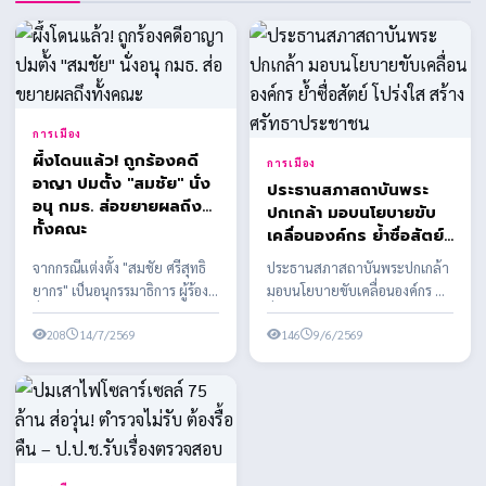
การเมือง
ผึ้งโดนแล้ว! ถูกร้องคดี
การเมือง
อาญา ปมตั้ง "สมชัย" นั่ง
ประธานสภาสถาบันพระ
อนุ กมธ. ส่อขยายผลถึง
ปกเกล้า มอบนโยบายขับ
ทั้งคณะ
เคลื่อนองค์กร ย้ำซื่อสัตย์
โปร่งใส สร้างศรัทธา
จากกรณีแต่งตั้ง "สมชัย ศรีสุทธิ
ประธานสภาสถาบันพระปกเกล้า
ประชาชน
ยากร" เป็นอนุกรรมาธิการ ผู้ร้อง
มอบนโยบายขับเคลื่อนองค์กร ย้ำ
ยื่นเอาผิด สส.พรรคประชาชน
ซื่อสัตย์ โปร่งใส สร้างศรัทธา
พร้อมเตรียมข...
208
14/7/2569
ประชาชน
146
9/6/2569