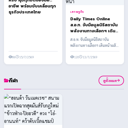
ครบ คุ้มทุกมิติของมือ
อาชีพ พร้อมขับเคลื่อนทุก
ธุรกิจประเทศไทย
เศรษฐกิจ
Daily Times Online
ส.อ.ท. จับมือมูลนิธิสถาบัน
พลังงานทางเลือกฯ เดิน
หน้าผลักดันพลังงาน
ส.อ.ท. จับมือมูลนิธิสถาบัน
ชีวภาพ หนุนอุตสาหกรรม
พลังงานทางเลือกฯ เดินหน้าผลัก
ไทยสู่เศรษฐกิจสีเขียวและ
ดันพลังงานชีวภาพ หนุน
เป้าหมาย Net Zero สภา
86
15/7/2569
อุตสาหกรรมไทยสู่เศรษฐ...
120
13/7/2569
อุตสาหกรรมแห่ง
ประเทศไทย (ส.อ.ท.) เดิน
หน้า
กีฬา
ดูทั้งหมด