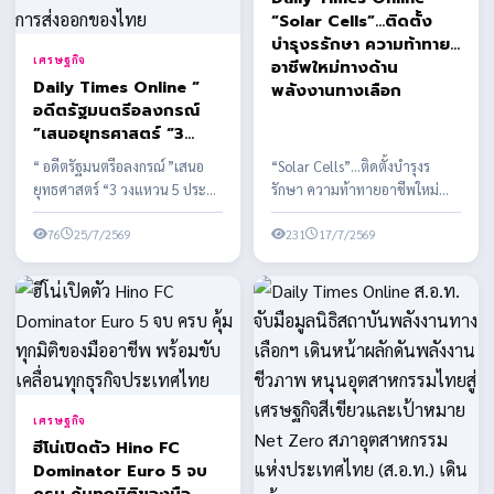
“Solar Cells”…ติดตั้ง
บำรุงรรักษา ความท้าทาย
เศรษฐกิจ
อาชีพใหม่ทางด้าน
Daily Times Online “
พลังงานทางเลือก
อดีตรัฐมนตรีอลงกรณ์
”เสนอยุทธศาสตร์ “3
วงแหวน 5 ประตู -
“ อดีตรัฐมนตรีอลงกรณ์ ”เสนอ
“Solar Cells”…ติดตั้งบำรุงร
อีคอมเมิร์ซข้ามแดน”
ยุทธศาสตร์ “3 วงแหวน 5 ประตู -
รักษา ความท้าทายอาชีพใหม่
พลิกวิกฤตภาษี
อีคอมเมิร์ซข้ามแดน” พลิกวิกฤต
ทางด้านพลังงานทางเลือก
ทรัมป์12.5%สร้าง
ภาษีทรัมป์12...
76
25/7/2569
พลังงานสะอาด ในประเทศไทย
231
17/7/2569
ศักยภาพใหม่การส่งออก
ของไทย
เศรษฐกิจ
ฮีโน่เปิดตัว Hino FC
Dominator Euro 5 จบ