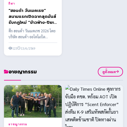
กีฬา
“ฮอนด้า วันเมคเรซ”
สนามแรกเปิดฉากสุดมันส์
รับกฎใหม่ “ข้าวฟ่าง-ปิยะ
วดี” ควง “โอ๋-อานนท์”
ศึก ฮอนด้า วันเมคเรซ 2026 โดย
คว้าดับเบิ้ลแชมป์
บริษัท ฮอนด้า ออโตโมบิล
(ประเทศไทย) จำกัด ร่วมกับ
บริษัท กรังด์ปรีซ์ ...
123
13/6/2569
อาชญากรรม
ดูทั้งหมด
อาชญากรรม