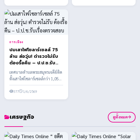
การเมือง
ปมเสาไฟโซลาร์เซลล์ 75
ล้าน ส่อวุ่น! ตำรวจไม่รับ
ต้องรื้อคืน – ป.ป.ช.รับ
เรื่องตรวจสอบ
เทศบาลตำบลพระสมุทรเจดีย์ติด
ตั้งเสาไฟโซลาร์เซลล์กว่า 1,058
ต้น งบประมาณกว่า 75 ล้านบาท
พบข้อสงสัยหลาย...
377
1/6/2569
เศรษฐกิจ
ดูทั้งหมด