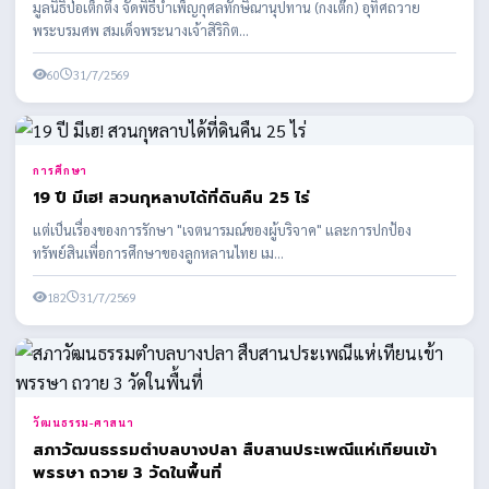
มูลนิธิป่อเต็กตึ๊ง จัดพิธีบำเพ็ญกุศลทักษิณานุปทาน (กงเต๊ก) อุทิศถวาย
พระบรมศพ สมเด็จพระนางเจ้าสิริกิต...
60
31/7/2569
การศึกษา
19 ปี มีเฮ! สวนกุหลาบได้ที่ดินคืน 25 ไร่
แต่เป็นเรื่องของการรักษา "เจตนารมณ์ของผู้บริจาค" และการปกป้อง
ทรัพย์สินเพื่อการศึกษาของลูกหลานไทย เม...
182
31/7/2569
วัฒนธรรม-ศาสนา
สภาวัฒนธรรมตำบลบางปลา สืบสานประเพณีแห่เทียนเข้า
พรรษา ถวาย 3 วัดในพื้นที่