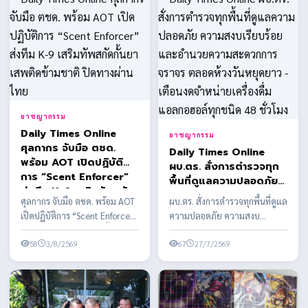
อาชญากรรม
Daily Times Online
อาชญากรรม
ศุลกากร จับมือ ตชด.
Daily Times Online
พร้อม AOT เปิดปฏิบัติ
ผบ.ตร. สั่งการตำรวจทุก
การ “Scent Enforcer”
พื้นที่ดูแลความปลอดภัย
ส่งทีม K-9 เสริมทัพสกัด
ความสงบเรียบร้อย และ
ศุลกากร จับมือ ตชด. พร้อม AOT
ผบ.ตร. สั่งการตำรวจทุกพื้นที่ดูแล
กั้นยาเสพติดข้ามชาติ ปิด
อำนวยความสะดวกการ
เปิดปฏิบัติการ “Scent Enforcer”
ความปลอดภัย ความสงบ
ทางผ่านไทย
จราจร ตลอดห้วงวันหยุด
ส่งทีม K-9 เสริมทัพสกัดกั้นยาเสพ
เรียบร้อย และอำนวยความ
ยาว - เตือนงดจำหน่าย
ติดข้า...
58
3/8/2569
สะดวกการจราจร ตลอดห้วงวัน
67
27/7/2569
เครื่องดื่มแอลกอฮอล์ทุก
ห...
ชนิด 48 ชั่วโมง