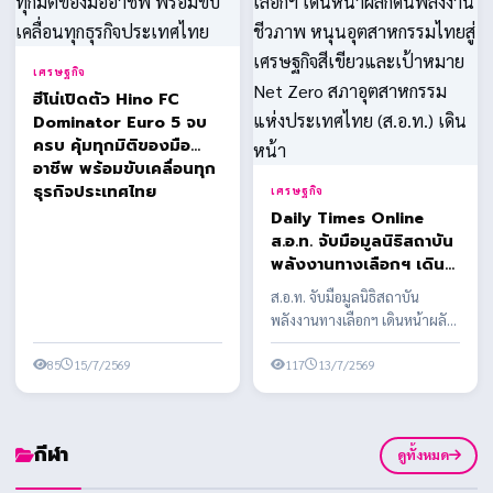
เศรษฐกิจ
ฮีโน่เปิดตัว Hino FC
Dominator Euro 5 จบ
ครบ คุ้มทุกมิติของมือ
อาชีพ พร้อมขับเคลื่อนทุก
ธุรกิจประเทศไทย
เศรษฐกิจ
Daily Times Online
ส.อ.ท. จับมือมูลนิธิสถาบัน
พลังงานทางเลือกฯ เดิน
หน้าผลักดันพลังงาน
ส.อ.ท. จับมือมูลนิธิสถาบัน
ชีวภาพ หนุนอุตสาหกรรม
พลังงานทางเลือกฯ เดินหน้าผลัก
ไทยสู่เศรษฐกิจสีเขียวและ
ดันพลังงานชีวภาพ หนุน
เป้าหมาย Net Zero สภา
85
15/7/2569
อุตสาหกรรมไทยสู่เศรษฐ...
117
13/7/2569
อุตสาหกรรมแห่ง
ประเทศไทย (ส.อ.ท.) เดิน
หน้า
กีฬา
ดูทั้งหมด