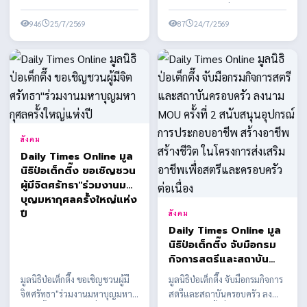
เยาวชนได้รับความรู้ความ
กับคุณสมบัติของผู้ได้รับการเสนอ
โดยกิจกรรมจัดเพื่อส่งเสริมให้เด็ก
ปลอดภัยและวินัยการ
ชื่อบาง...
946
25/7/2569
และเยาวชนได้รั...
87
24/7/2569
จราจรในการดำเนินชีวิต
ประจำวัน
สังคม
Daily Times Online มูล
นิธิป่อเต็กตึ๊ง ขอเชิญชวน
ผู้มีจิตศรัทธา"ร่วมงานมหา
บุญมหากุศลครั้งใหญ่แห่ง
ปี
สังคม
Daily Times Online มูล
นิธิป่อเต็กตึ๊ง จับมือกรม
กิจการสตรีและสถาบัน
ครอบครัว ลงนาม MOU
มูลนิธิป่อเต็กตึ๊ง ขอเชิญชวนผู้มี
มูลนิธิป่อเต็กตึ๊ง จับมือกรมกิจการ
ครั้งที่ 2 สนับสนุนอุปกรณ์
จิตศรัทธา"ร่วมงานมหาบุญมหา
สตรีและสถาบันครอบครัว ลง
การประกอบอาชีพ สร้าง