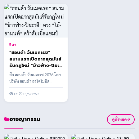
กีฬา
“ฮอนด้า วันเมคเรซ”
สนามแรกเปิดฉากสุดมันส์
รับกฎใหม่ “ข้าวฟ่าง-ปิยะ
วดี” ควง “โอ๋-อานนท์”
ศึก ฮอนด้า วันเมคเรซ 2026 โดย
คว้าดับเบิ้ลแชมป์
บริษัท ฮอนด้า ออโตโมบิล
(ประเทศไทย) จำกัด ร่วมกับ
บริษัท กรังด์ปรีซ์ ...
121
13/6/2569
อาชญากรรม
ดูทั้งหมด