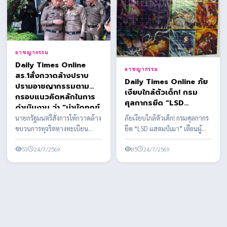
อาชญากรรม
Daily Times Online
อาชญากรรม
สร.1สั่งกวาดล้างปราบ
Daily Times Online ภัย
ปรามอาชญากรรมตาม
เงียบใกล้ตัวเด็ก! กรม
กรอบแนวคิดหลักในการ
ศุลกากรยึด “LSD
ดำเนินงาน ว่า “บำบัดทุกข์
แสตมป์เมา” เตือนผู้
บำรุงสุข พิทักษ์
นายกรัฐมนตรีสั่งการให้กวาดล้าง
ภัยเงียบใกล้ตัวเด็ก! กรมศุลกากร
ปกครองอย่าชะล่าใจ สาร
สันติราษฎร์ พิฆาตยาเสพ
ขบวนการทุจริตทางทะเบียน
ยึด “LSD แสตมป์เมา” เตือนผู้
เสพติดรูปแบบใหม่ พิษ
ติด พิชิตอันธพาล”
ราษฎร อย่างจริงจัง เด็ดขาด และ
ปกครองอย่าชะล่าใจ สารเสพติด
หลอนประสาทขั้นรุนแรง
เป็นระบบ ผบ.ตร. ...
53
24/7/2569
รูปแบบใหม่ พิษ...
85
24/7/2569