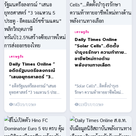
เศรษฐกิจ
Daily Times Online
“Solar Cells”…ติดตั้ง
บำรุงรรักษา ความท้าทาย
เศรษฐกิจ
อาชีพใหม่ทางด้าน
Daily Times Online “
พลังงานทางเลือก
อดีตรัฐมนตรีอลงกรณ์
”เสนอยุทธศาสตร์ “3
วงแหวน 5 ประตู -
“ อดีตรัฐมนตรีอลงกรณ์ ”เสนอ
“Solar Cells”…ติดตั้งบำรุงร
อีคอมเมิร์ซข้ามแดน”
ยุทธศาสตร์ “3 วงแหวน 5 ประตู -
รักษา ความท้าทายอาชีพใหม่
พลิกวิกฤตภาษี
อีคอมเมิร์ซข้ามแดน” พลิกวิกฤต
ทางด้านพลังงานทางเลือก
ทรัมป์12.5%สร้าง
ภาษีทรัมป์12...
74
25/7/2569
พลังงานสะอาด ในประเทศไทย
223
17/7/2569
ศักยภาพใหม่การส่งออก
ของไทย