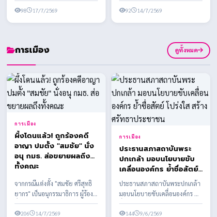
กุศลครั้งใหญ่แห่งปี เนื่องในงาน
นาม MOU ครั้งที่ 2 สนับสนุน
อาชีพ สร้างชีวิต ใน
ประเพณีทิ้...
98
17/7/2569
อุปกรณ์การประกอ...
92
14/7/2569
โครงการส่งเสริมอาชีพ
เพื่อสตรีและครอบครัว
ต่อเนื่อง
การเมือง
ดูทั้งหมด
การเมือง
ผึ้งโดนแล้ว! ถูกร้องคดี
การเมือง
อาญา ปมตั้ง "สมชัย" นั่ง
ประธานสภาสถาบันพระ
อนุ กมธ. ส่อขยายผลถึง
ปกเกล้า มอบนโยบายขับ
ทั้งคณะ
เคลื่อนองค์กร ย้ำซื่อสัตย์
โปร่งใส สร้างศรัทธา
จากกรณีแต่งตั้ง "สมชัย ศรีสุทธิ
ประธานสภาสถาบันพระปกเกล้า
ประชาชน
ยากร" เป็นอนุกรรมาธิการ ผู้ร้อง
มอบนโยบายขับเคลื่อนองค์กร ย้ำ
ยื่นเอาผิด สส.พรรคประชาชน
ซื่อสัตย์ โปร่งใส สร้างศรัทธา
พร้อมเตรียมข...
206
14/7/2569
ประชาชน
144
9/6/2569