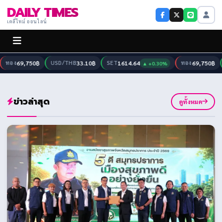
DAILY TIMES
เดลี่ไทม์ ออนไลน์
อง
69,750฿
USD/THB
33.10฿
SET
1614.64
ทอง
69,750฿
US
▲ +0.30%
ข่าวล่าสุด
ดูทั้งหมด