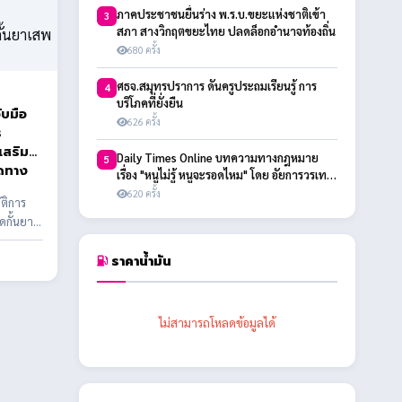
ภาคประชาชนยื่นร่าง พ.ร.บ.ขยะแห่งชาติเข้า
3
สภา สางวิกฤตขยะไทย ปลดล็อกอำนาจท้องถิ่น
680 ครั้ง
ศธจ.สมุทรปราการ ดันครูประถมเรียนรู้ การ
4
บริโภคที่ยั่งยืน
ับมือ
626 ครั้ง
ร
เสริม
Daily Times Online บทความทางกฎหมาย
5
ิดทาง
เรื่อง "หนูไม่รู้ หนูจะรอดไหม" โดย อัยการวรเทพ
สกุลพิชัยรัตน์
620 ครั้ง
ัติการ
ดกั้นยา
ราคาน้ำมัน
ไม่สามารถโหลดข้อมูลได้