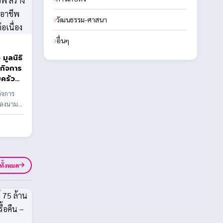
วัฒนธรรม-ศาสนา
อื่นๆ
มูลนิธิ
มกิจการ
ครัว
 2
กิจการ
 ลงนาม
าชีพ
ปกรณ์การ
รส่ง
และ
ูทั้งหมด