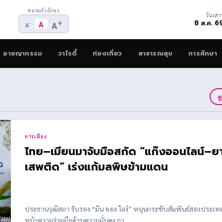
ขนาดตัวอักษร
วันเสาร
+
8 ส.ค. 6
-
A
A
A
อาชญากรรม
วาไรตี้
ท่องเที่ยว
สาธารณสุข
การศึกษา
ด
การเมือง
ไทย–เมียนมาจับมือสกัด “แก๊งออนไลน์–ย
เสพติด” เร่งแก้มลพิษข้ามแดน
ประธานวุฒิสภา รับรอง “มิน ออง ไลง์” หนุนกระชับสัมพันธ์สองประเทศ
หน้าความร่วมมือด้านความมั่นคง กา...