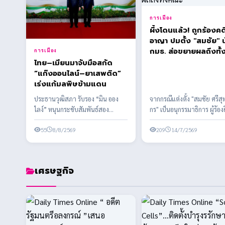
การเมือง
ผึ้งโดนแล้ว! ถูกร้องคด
อาญา ปมตั้ง "สมชัย" นั
กมธ. ส่อขยายผลถึงทั
การเมือง
ไทย–เมียนมาจับมือสกัด
“แก๊งออนไลน์–ยาเสพติด”
เร่งแก้มลพิษข้ามแดน
ประธานวุฒิสภา รับรอง “มิน ออง
จากกรณีแต่งตั้ง "สมชัย ศรีสุ
ไลง์” หนุนกระชับสัมพันธ์สอง
กร" เป็นอนุกรรมาธิการ ผู้ร้องย
ประเทศ เดินหน้าความร่วมมือด้าน
เอาผิด สส.พรรคประชาชน พ
ความมั่นคง กา...
55
8/8/2569
รียมข...
209
14/7/2569
เศรษฐกิจ