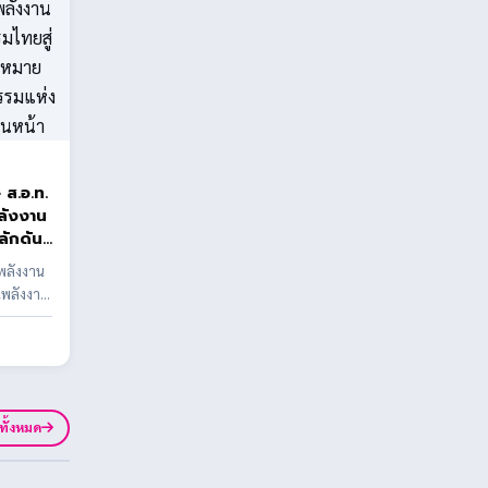
ท.
พลังงาน
ลักดัน
น
นพลังงาน
รษฐกิจ
นพลังงาน
Net
ยสู่
ดินหน้า
ูทั้งหมด