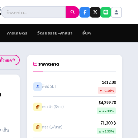
์
9
การเกษตร
วัฒนธรรม-ศาสนา
อื่นๆ
ูทั้งหมด
ราคาตลาด
1612.00
ดัชนี SET
▼ -0.16%
า
$4,399.70
ทองคำ ($/oz)
▲ +2.33%
71,200 ฿
ทอง (฿/บาท)
 เดิน
▲ +2.33%