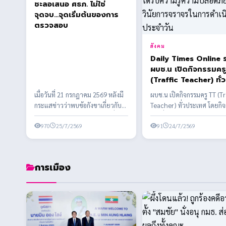
ชะลอเสนอ ศธภ. ไม่ใช่
จุดจบ...จุดเริ่มต้นของการ
ตรวจสอบ
สังคม
Daily Times Online 
ผบช.น เปิดกิจกรรมคร
(Traffic Teacher) ทั่ว
ประเทศ โดยกิจกรรมจัด
เมื่อวันที่ 21 กรกฎาคม 2569 หลังมี
ผบช.น เปิดกิจกรรมครู TT (Tr
ส่งเสริมให้เด็กและเยา
กระแสข่าวว่าพบข้อกังขาเกี่ยวกับ
Teacher) ทั่วประเทศ โดยกิ
ได้รับความรู้ความปลอ
คุณสมบัติของผู้ได้รับการเสนอชื่อ
จัดเพื่อส่งเสริมให้เด็กและเย
และวินัยการจราจรในก
บาง...
970
25/7/2569
รั...
91
24/7/2569
ดำเนินชีวิตประจำวัน
การเมือง