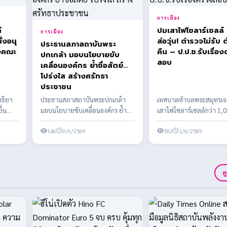
การเมือง
ี
ปมเสาไฟโซลาร์เซลล์ 
การเมือง
่งอนุ
ส่อวุ่น! ตำรวจไม่รับ ต
ประธานสภาสถาบันพระ
้งคณะ
คืน – ป.ป.ช.รับเรื่อ
ปกเกล้า มอบนโยบายขับ
สอบ
เคลื่อนองค์กร ย้ำซื่อสัตย์
โปร่งใส สร้างศรัทธา
ประชาชน
ทธิยา
ประธานสภาสถาบันพระปกเกล้า
เทศบาลตำบลพระสมุทรเจดีย
ื่น
มอบนโยบายขับเคลื่อนองค์กร ย้ำ
เสาไฟโซลาร์เซลล์กว่า 1,0
ร้อมเต
ซื่อสัตย์ โปร่งใส สร้างศรัทธา
งบประมาณกว่า 75 ล้านบ
ประชาชน
146
9/6/2569
สงสัยหลาย...
382
1/6/2569
ด