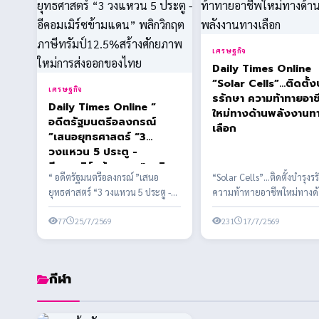
เศรษฐกิจ
Daily Times Online
“Solar Cells”…ติดตั้ง
เศรษฐกิจ
รรักษา ความท้าทายอาช
Daily Times Online “
ใหม่ทางด้านพลังงานท
อดีตรัฐมนตรีอลงกรณ์
เลือก
”เสนอยุทธศาสตร์ “3
วงแหวน 5 ประตู -
อีคอมเมิร์ซข้ามแดน” พลิก
“ อดีตรัฐมนตรีอลงกรณ์ ”เสนอ
“Solar Cells”…ติดตั้งบำรุงร
วิกฤตภาษีทรัมป์12.5%สร้าง
ยุทธศาสตร์ “3 วงแหวน 5 ประตู -
ความท้าทายอาชีพใหม่ทางด
ศักยภาพใหม่การส่งออกของ
อีคอมเมิร์ซข้ามแดน” พลิกวิกฤต
พลังงานทางเลือก พลังงานส
ไทย
ภาษีทรัมป์12...
77
25/7/2569
ในประเทศไทย
231
17/7/2569
กีฬา