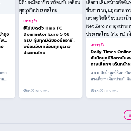
เศรษฐกิจ
ฮีโน่เปิดตัว Hino FC
บำรุง
Dominator Euro 5 จบ
ีพ
ครบ คุ้มทุกมิติของมืออาชีพ
เศรษฐกิจ
าง
พร้อมขับเคลื่อนทุกธุรกิจ
Daily Times Online ส.อ.
ประเทศไทย
จับมือมูลนิธิสถาบัน
ทางเลือกฯ เดินหน้าผ
พลังงานชีวภาพ หนุ
รักษา
ส.อ.ท. จับมือมูลนิธิสถาบั
อุตสาหกรรมไทยสู่เศ
้าน
ทางเลือกฯ เดินหน้าผลักดั
สีเขียวและเป้าหมาย 
ะอาด
ชีวภาพ หนุนอุตสาหกรรมไท
Zero สภาอุตสาหกรรมแห่ง
86
15/7/2569
เศรษฐ...
120
13/7/2569
ประเทศไทย (ส.อ.ท.) เ
ด