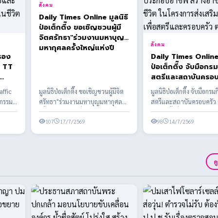
สังคม
Daily Times Online มูลนิธิ
ป่อเต็กตึ๊ง ขอเชิญชวนผู้มี
จิตศรัทธา"ร่วมงานมหาบุญ
สังคม
มหากุศลครั้งใหญ่แห่งปี
รอง
Daily Times Online 
ู TT
ป่อเต็กตึ๊ง จับมือกร
สตรีและสถาบันครอบ
เพื่อ
ลงนาม MOU ครั้งที่
affic
มูลนิธิป่อเต็กตึ๊ง ขอเชิญชวนผู้มีจิต
มูลนิธิป่อเต็กตึ๊ง จับมือกรม
วชน
สนับสนุนอุปกรณ์การ
จกรรม
ศรัทธา"ร่วมงานมหาบุญมหากุศล
สตรีและสถาบันครอบครัว
ดภัย
ประกอบอาชีพ สร้างอ
าวชนได้
ครั้งใหญ่แห่งปี เนื่องในงานประเพณี
MOU ครั้งที่ 2 สนับสนุนอุ
าร
สร้างชีวิต ในโครงกา
ทิ้...
107
17/7/2569
ประกอ...
98
14/7/2569
เสริมอาชีพเพื่อสตรี
ครอบครัว ต่อเนื่อง
ด