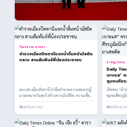
วัฒนธรรม-ศาสนา
ตำรวจเมืองปัตตานีแจกน้ำดื่มหน้ามัสยิด
กลาง สานสัมพันธ์พี่น้องประชาชน
อาชญากรรม
Daily Time
เบาะแส” ค
ชุมชนศีขรภ
หมู่บ้านป
ผกก.สภ.เมืองปัตตานี นำทีมอำนวยความสะดวกผู้
เปิดซอง “ผ้า
มาละหมาดวันศุกร์ สร้างความใกล้ชิด–ความเชื่อ
ชุมชนศีขรภูมิ
มั่นระหว่างตำรว...
ปลอดยาเสพต
48
8/8/2569
40
8/8/25