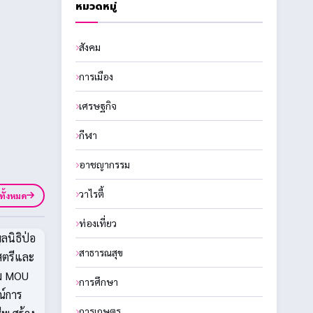
หมวดหมู่
สังคม
การเมือง
เศรษฐกิจ
กีฬา
อาชญากรรม
วาไรตี้
ูทั้งหมด
ท่องเที่ยว
สาธารณสุข
การศึกษา
การเกษตร