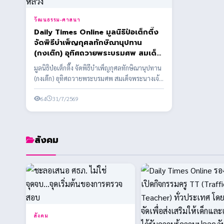
วัฒนธรรม-ศาสนา
Daily Times Online มูลนิธิป่อเต็กตึ๊ง
จัดพิธีบำเพ็ญกุศลทักษิณานุปทาน
(กงเต๊ก) อุทิศถวายพระบรมศพ สมเด็จ
พระนางเจ้าสิริกิติ์ พระบรมราชินีนาถ
มูลนิธิป่อเต็กตึ๊ง จัดพิธีบำเพ็ญกุศลทักษิณานุปทาน
พระบรมราชชนนีพันปีหลวง
(กงเต๊ก) อุทิศถวายพระบรมศพ สมเด็จพระนางเจ้า
สิริกิต...
64
31/7/2569
สังคม
สังคม