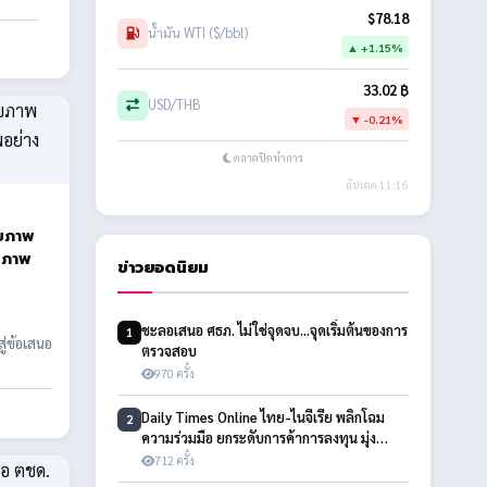
$78.18
น้ำมัน WTI ($/bbl)
▲ +1.15%
33.02 ฿
USD/THB
▼ -0.21%
ตลาดปิดทำการ
อัปเดต 11:16
ุขภาพ
ุขภาพ
ข่าวยอดนิยม
ชะลอเสนอ ศธภ. ไม่ใช่จุดจบ...จุดเริ่มต้นของการ
1
ู่ข้อเสนอ
ตรวจสอบ
970 ครั้ง
Daily Times Online ไทย-ไนจีเรีย พลิกโฉม
2
ความร่วมมือ ยกระดับการค้าการลงทุน มุ่ง
ขยายตลาดสู่ 10 ประเทศแอฟริกา
712 ครั้ง