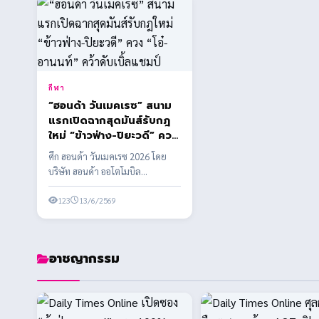
กีฬา
“ฮอนด้า วันเมคเรซ” สนาม
แรกเปิดฉากสุดมันส์รับกฎ
ใหม่ “ข้าวฟ่าง-ปิยะวดี” ควง
“โอ๋-อานนท์” คว้าดับเบิ้ล
ศึก ฮอนด้า วันเมคเรซ 2026 โดย
แชมป์
บริษัท ฮอนด้า ออโตโมบิล
(ประเทศไทย) จำกัด ร่วมกับ บริษัท
กรังด์ปรีซ์ ...
123
13/6/2569
อาชญากรรม