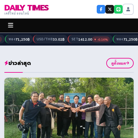
DAILY TIMES
เดลี่ไทม์ ออนไลน์
ทอง
71,250฿
USD/THB
33.02฿
SET
1612.00
ทอง
71,250฿
▼ -0.16%
ข่าวล่าสุด
ดูทั้งหมด