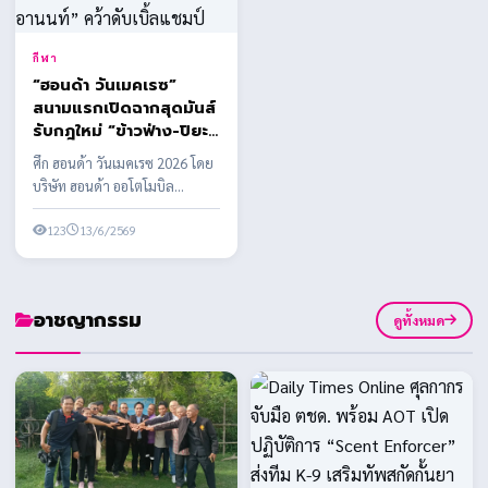
กีฬา
“ฮอนด้า วันเมคเรซ”
สนามแรกเปิดฉากสุดมันส์
รับกฎใหม่ “ข้าวฟ่าง-ปิยะ
วดี” ควง “โอ๋-อานนท์”
ศึก ฮอนด้า วันเมคเรซ 2026 โดย
คว้าดับเบิ้ลแชมป์
บริษัท ฮอนด้า ออโตโมบิล
(ประเทศไทย) จำกัด ร่วมกับ
บริษัท กรังด์ปรีซ์ ...
123
13/6/2569
อาชญากรรม
ดูทั้งหมด