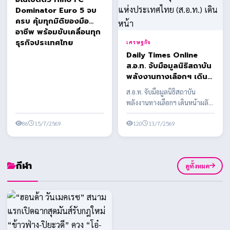
Dominator Euro 5 จบ
ครบ คุ้มทุกมิติของมือ
อาชีพ พร้อมขับเคลื่อนทุก
ธุรกิจประเทศไทย
เศรษฐกิจ
Daily Times Online
ส.อ.ท. จับมือมูลนิธิสถาบัน
พลังงานทางเลือกฯ เดิน
หน้าผลักดันพลังงาน
ส.อ.ท. จับมือมูลนิธิสถาบัน
ชีวภาพ หนุนอุตสาหกรรม
พลังงานทางเลือกฯ เดินหน้าผลัก
ไทยสู่เศรษฐกิจสีเขียวและ
ดันพลังงานชีวภาพ หนุน
เป้าหมาย Net Zero สภา
86
15/7/2569
อุตสาหกรรมไทยสู่เศรษฐ...
120
13/7/2569
อุตสาหกรรมแห่ง
ประเทศไทย (ส.อ.ท.) เดิน
หน้า
กีฬา
ดูทั้งหมด