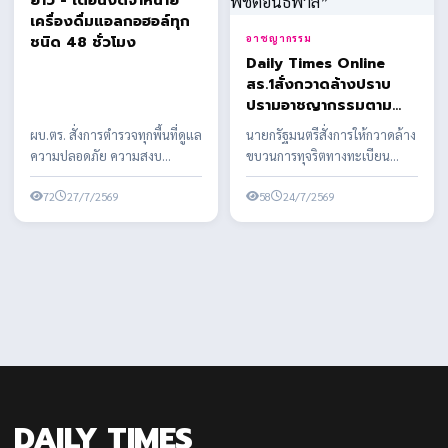
อาชญากรรม
อาชญากรรม
Daily Times Online
Daily Times Online
ผบ.ตร. สั่งการตำรวจทุก
สร.1สั่งกวาดล้างปราบ
พื้นที่ดูแลความปลอดภัย
ปรามอาชญากรรมตาม
ความสงบเรียบร้อย และ
กรอบแนวคิดหลักในการ
อำนวยความสะดวกการ
ผบ.ตร. สั่งการตำรวจทุกพื้นที่ดูแล
นายกรัฐมนตรีสั่งการให้กวาดล้าง
ดำเนินงาน ว่า “บำบัดทุกข์
จราจร ตลอดห้วงวันหยุด
ความปลอดภัย ความสงบ
ขบวนการทุจริตทางทะเบียน
บำรุงสุข พิทักษ์
ยาว - เตือนงดจำหน่าย
เรียบร้อย และอำนวยความ
ราษฎร อย่างจริงจัง เด็ดขาด และ
สันติราษฎร์ พิฆาตยาเสพ
เครื่องดื่มแอลกอฮอล์ทุก
สะดวกการจราจร ตลอดห้วงวัน
72
27/7/2569
เป็นระบบ ผบ.ตร. ...
58
24/7/2569
ติด พิชิตอันธพาล”
ชนิด 48 ชั่วโมง
ห...
DAILY TIMES