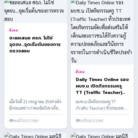
สังคม
ชะลอเสนอ ศธภ. ไม่ใช่
จุดจบ...จุดเริ่มต้นของการ
ตรวจสอบ
สังคม
Daily Times Online รอง
ผบช.น เปิดกิจกรรมครู
TT (Traffic Teacher)
ทั่วประเทศ โดยกิจกรรม
เมื่อวันที่ 21 กรกฎาคม 2569 หลัง
ผบช.น เปิดกิจกรรมครู TT
จัดเพื่อส่งเสริมให้เด็กและ
มีกระแสข่าวว่าพบข้อกังขาเกี่ยว
(Traffic Teacher) ทั่วประเทศ
เยาวชนได้รับความรู้ความ
กับคุณสมบัติของผู้ได้รับการเสนอ
โดยกิจกรรมจัดเพื่อส่งเสริมให้เด็ก
ปลอดภัยและวินัยการ
ชื่อบาง...
964
25/7/2569
และเยาวชนได้รั...
91
24/7/2569
จราจรในการดำเนินชีวิต
ประจำวัน