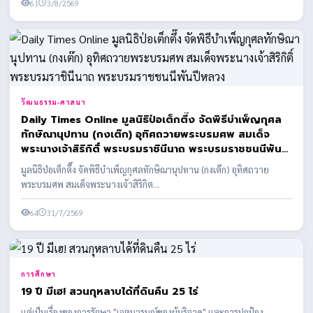
61
3/8/2569
วัฒนธรรม-ศาสนา
Daily Times Online มูลนิธิป่อเต็กตึ๊ง จัดพิธีบำเพ็ญกุศล
ทักษิณานุปทาน (กงเต๊ก) อุทิศถวายพระบรมศพ สมเด็จ
พระนางเจ้าสิริกิติ์ พระบรมราชินีนาถ พระบรมราชชนนีพันปี
หลวง
มูลนิธิป่อเต็กตึ๊ง จัดพิธีบำเพ็ญกุศลทักษิณานุปทาน (กงเต๊ก) อุทิศถวาย
พระบรมศพ สมเด็จพระนางเจ้าสิริกิต...
64
31/7/2569
การศึกษา
19 ปี มีเฮ! สวนกุหลาบได้ที่ดินคืน 25 ไร่
แต่เป็นเรื่องของการรักษา "เจตนารมณ์ของผู้บริจาค" และการปกป้อง