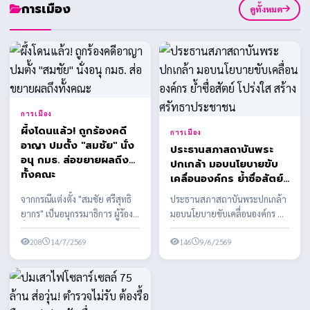
การเมือง
ดูทั้งหมด
การเมือง
ผึ้งโดนแล้ว! ถูกร้องคดี
การเมือง
อาญา ปมตั้ง "สมชัย" นั่ง
ประธานสภาสถาบันพระ
อนุ กมธ. ส่อขยายผลถึง
ปกเกล้า มอบนโยบายขับ
ทั้งคณะ
เคลื่อนองค์กร ย้ำซื่อสัตย์
โปร่งใส สร้างศรัทธา
จากกรณีแต่งตั้ง "สมชัย ศรีสุทธิ
ประธานสภาสถาบันพระปกเกล้า
ประชาชน
ยากร" เป็นอนุกรรมาธิการ ผู้ร้อง
มอบนโยบายขับเคลื่อนองค์กร ย้ำ
ยื่นเอาผิด สส.พรรคประชาชน
ซื่อสัตย์ โปร่งใส สร้างศรัทธา
พร้อมเตรียมข...
208
14/7/2569
ประชาชน
146
9/6/2569