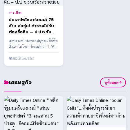
การเมือง
ปมเสาไฟโซลาร์เซลล์ 75
ล้าน ส่อวุ่น! ตำรวจไม่รับ
ต้องรื้อคืน – ป.ป.ช.รับ
เรื่องตรวจสอบ
เทศบาลตำบลพระสมุทรเจดีย์ติด
ตั้งเสาไฟโซลาร์เซลล์กว่า 1,058
ต้น งบประมาณกว่า 75 ล้านบาท
พบข้อสงสัยหลาย...
382
1/6/2569
เศรษฐกิจ
ดูทั้งหมด