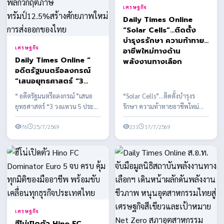
เศรษฐกิจ
Daily Times Online
“Solar Cells”…ติดตั้ง
บำรุงรรักษา ความท้าทาย
เศรษฐกิจ
อาชีพใหม่ทางด้าน
Daily Times Online “
พลังงานทางเลือก
อดีตรัฐมนตรีอลงกรณ์
”เสนอยุทธศาสตร์ “3
วงแหวน 5 ประตู -
“ อดีตรัฐมนตรีอลงกรณ์ ”เสนอ
“Solar Cells”…ติดตั้งบำรุงร
อีคอมเมิร์ซข้ามแดน”
ยุทธศาสตร์ “3 วงแหวน 5 ประตู -
รักษา ความท้าทายอาชีพใหม่
พลิกวิกฤตภาษี
อีคอมเมิร์ซข้ามแดน” พลิกวิกฤต
ทางด้านพลังงานทางเลือก
ทรัมป์12.5%สร้าง
ภาษีทรัมป์12...
76
25/7/2569
พลังงานสะอาด ในประเทศไทย
231
17/7/2569
ศักยภาพใหม่การส่งออก
ของไทย
เศรษฐกิจ
ฮีโน่เปิดตัว Hino FC