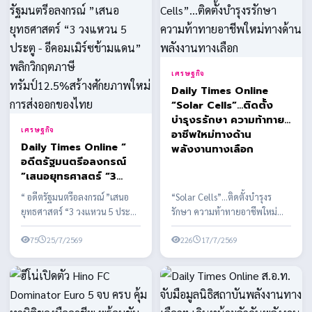
เศรษฐกิจ
Daily Times Online
“Solar Cells”…ติดตั้ง
บำรุงรรักษา ความท้าทาย
เศรษฐกิจ
อาชีพใหม่ทางด้าน
Daily Times Online “
พลังงานทางเลือก
อดีตรัฐมนตรีอลงกรณ์
”เสนอยุทธศาสตร์ “3
วงแหวน 5 ประตู -
“ อดีตรัฐมนตรีอลงกรณ์ ”เสนอ
“Solar Cells”…ติดตั้งบำรุงร
อีคอมเมิร์ซข้ามแดน”
ยุทธศาสตร์ “3 วงแหวน 5 ประตู -
รักษา ความท้าทายอาชีพใหม่
พลิกวิกฤตภาษี
อีคอมเมิร์ซข้ามแดน” พลิกวิกฤต
ทางด้านพลังงานทางเลือก
ทรัมป์12.5%สร้าง
ภาษีทรัมป์12...
75
25/7/2569
พลังงานสะอาด ในประเทศไทย
226
17/7/2569
ศักยภาพใหม่การส่งออก
ของไทย