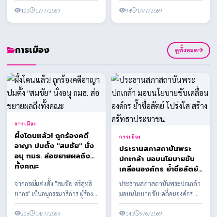
กุศลครั้งใหญ่แห่งปี เนื่องในงาน
นาม MOU ครั้งที่ 2 สนับสนุน
อาชีพ สร้างชีวิต ใน
ประเพณีทิ้...
100
17/7/2569
อุปกรณ์การประกอ...
94
14/7/2569
โครงการส่งเสริมอาชีพ
เพื่อสตรีและครอบครัว
ต่อเนื่อง
การเมือง
ดูทั้งหมด
การเมือง
ผึ้งโดนแล้ว! ถูกร้องคดี
การเมือง
อาญา ปมตั้ง "สมชัย" นั่ง
ประธานสภาสถาบันพระ
อนุ กมธ. ส่อขยายผลถึง
ปกเกล้า มอบนโยบายขับ
ทั้งคณะ
เคลื่อนองค์กร ย้ำซื่อสัตย์
โปร่งใส สร้างศรัทธา
จากกรณีแต่งตั้ง "สมชัย ศรีสุทธิ
ประธานสภาสถาบันพระปกเกล้า
ประชาชน
ยากร" เป็นอนุกรรมาธิการ ผู้ร้อง
มอบนโยบายขับเคลื่อนองค์กร ย้ำ
ยื่นเอาผิด สส.พรรคประชาชน
ซื่อสัตย์ โปร่งใส สร้างศรัทธา
พร้อมเตรียมข...
208
14/7/2569
ประชาชน
145
9/6/2569