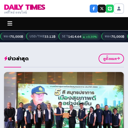
DAILY TIMES
เดลี่ไทม์ ออนไลน์
อง
70,000฿
USD/THB
33.12฿
SET
1614.64
ทอง
70,000฿
US
▲ +0.30%
ข่าวล่าสุด
ดูทั้งหมด