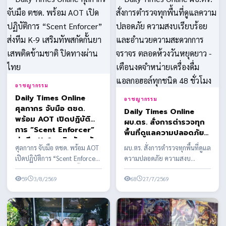
อาชญากรรม
Daily Times Online
อาชญากรรม
ศุลกากร จับมือ ตชด.
Daily Times Online
พร้อม AOT เปิดปฏิบัติ
ผบ.ตร. สั่งการตำรวจทุก
การ “Scent Enforcer”
พื้นที่ดูแลความปลอดภัย
ส่งทีม K-9 เสริมทัพสกัด
ความสงบเรียบร้อย และ
ศุลกากร จับมือ ตชด. พร้อม AOT
ผบ.ตร. สั่งการตำรวจทุกพื้นที่ดูแล
กั้นยาเสพติดข้ามชาติ ปิด
อำนวยความสะดวกการ
เปิดปฏิบัติการ “Scent Enforcer”
ความปลอดภัย ความสงบ
ทางผ่านไทย
จราจร ตลอดห้วงวันหยุด
ส่งทีม K-9 เสริมทัพสกัดกั้นยาเสพ
เรียบร้อย และอำนวยความ
ยาว - เตือนงดจำหน่าย
ติดข้า...
59
3/8/2569
สะดวกการจราจร ตลอดห้วงวัน
68
27/7/2569
เครื่องดื่มแอลกอฮอล์ทุก
ห...
ชนิด 48 ชั่วโมง