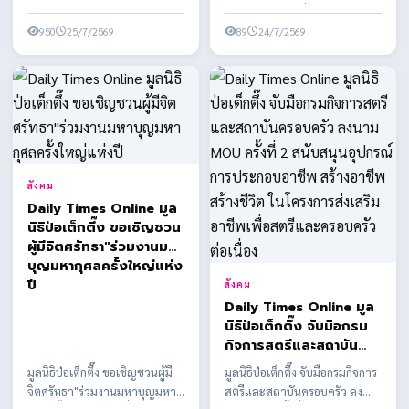
เยาวชนได้รับความรู้ความ
กับคุณสมบัติของผู้ได้รับการเสนอ
โดยกิจกรรมจัดเพื่อส่งเสริมให้เด็ก
ปลอดภัยและวินัยการ
ชื่อบาง...
950
25/7/2569
และเยาวชนได้รั...
89
24/7/2569
จราจรในการดำเนินชีวิต
ประจำวัน
สังคม
Daily Times Online มูล
นิธิป่อเต็กตึ๊ง ขอเชิญชวน
ผู้มีจิตศรัทธา"ร่วมงานมหา
บุญมหากุศลครั้งใหญ่แห่ง
ปี
สังคม
Daily Times Online มูล
นิธิป่อเต็กตึ๊ง จับมือกรม
กิจการสตรีและสถาบัน
ครอบครัว ลงนาม MOU
มูลนิธิป่อเต็กตึ๊ง ขอเชิญชวนผู้มี
มูลนิธิป่อเต็กตึ๊ง จับมือกรมกิจการ
ครั้งที่ 2 สนับสนุนอุปกรณ์
จิตศรัทธา"ร่วมงานมหาบุญมหา
สตรีและสถาบันครอบครัว ลง
การประกอบอาชีพ สร้าง