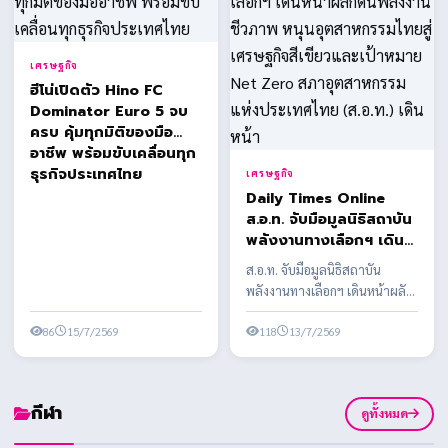
เศรษฐกิจ
ฮีโน่เปิดตัว Hino FC
Dominator Euro 5 จบ
ครบ คุ้มทุกมิติของมือ
อาชีพ พร้อมขับเคลื่อนทุก
ธุรกิจประเทศไทย
เศรษฐกิจ
Daily Times Online
ส.อ.ท. จับมือมูลนิธิสถาบัน
พลังงานทางเลือกฯ เดิน
หน้าผลักดันพลังงาน
ส.อ.ท. จับมือมูลนิธิสถาบัน
ชีวภาพ หนุนอุตสาหกรรม
พลังงานทางเลือกฯ เดินหน้าผลัก
ไทยสู่เศรษฐกิจสีเขียวและ
ดันพลังงานชีวภาพ หนุน
เป้าหมาย Net Zero สภา
86
15/7/2569
อุตสาหกรรมไทยสู่เศรษฐ...
118
13/7/2569
อุตสาหกรรมแห่ง
ประเทศไทย (ส.อ.ท.) เดิน
หน้า
กีฬา
ดูทั้งหมด