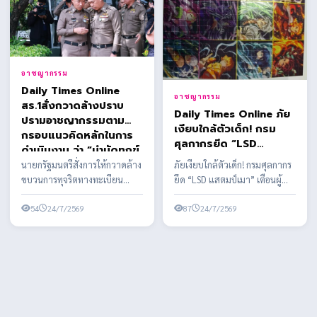
อาชญากรรม
Daily Times Online
อาชญากรรม
สร.1สั่งกวาดล้างปราบ
Daily Times Online ภัย
ปรามอาชญากรรมตาม
เงียบใกล้ตัวเด็ก! กรม
กรอบแนวคิดหลักในการ
ศุลกากรยึด “LSD
ดำเนินงาน ว่า “บำบัดทุกข์
แสตมป์เมา” เตือนผู้
บำรุงสุข พิทักษ์
นายกรัฐมนตรีสั่งการให้กวาดล้าง
ภัยเงียบใกล้ตัวเด็ก! กรมศุลกากร
ปกครองอย่าชะล่าใจ สาร
สันติราษฎร์ พิฆาตยาเสพ
ขบวนการทุจริตทางทะเบียน
ยึด “LSD แสตมป์เมา” เตือนผู้
เสพติดรูปแบบใหม่ พิษ
ติด พิชิตอันธพาล”
ราษฎร อย่างจริงจัง เด็ดขาด และ
ปกครองอย่าชะล่าใจ สารเสพติด
หลอนประสาทขั้นรุนแรง
เป็นระบบ ผบ.ตร. ...
54
24/7/2569
รูปแบบใหม่ พิษ...
87
24/7/2569