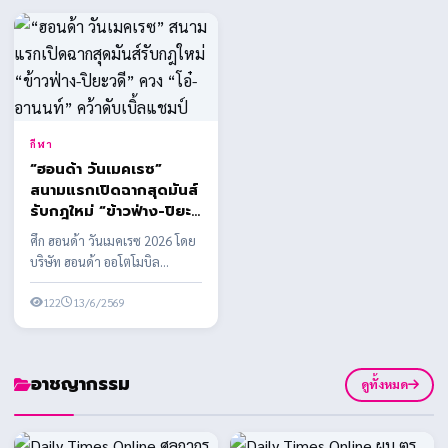
กีฬา
“ฮอนด้า วันเมคเรซ”
สนามแรกเปิดฉากสุดมันส์
รับกฎใหม่ “ข้าวฟ่าง-ปิยะ
วดี” ควง “โอ๋-อานนท์”
ศึก ฮอนด้า วันเมคเรซ 2026 โดย
คว้าดับเบิ้ลแชมป์
บริษัท ฮอนด้า ออโตโมบิล
(ประเทศไทย) จำกัด ร่วมกับ
บริษัท กรังด์ปรีซ์ ...
122
13/6/2569
อาชญากรรม
ดูทั้งหมด