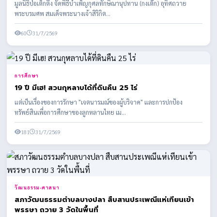
มูลนิธิป่อเต็กตึ๊ง จัดพิธีบำเพ็ญกุศลทักษิณานุปทาน (กงเต๊ก) อุทิศถวาย
พระบรมศพ สมเด็จพระนางเจ้าสิริกิต...
60
31/7/2569
การศึกษา
19 ปี มีเฮ! สวนกุหลาบได้ที่ดินคืน 25 ไร่
แต่เป็นเรื่องของการรักษา "เจตนารมณ์ของผู้บริจาค" และการปกป้อง
ทรัพย์สินเพื่อการศึกษาของลูกหลานไทย เม...
181
31/7/2569
วัฒนธรรม-ศาสนา
สภาวัฒนธรรมตำบลบางปลา สืบสานประเพณีแห่เทียนเข้า
พรรษา ถวาย 3 วัดในพื้นที่