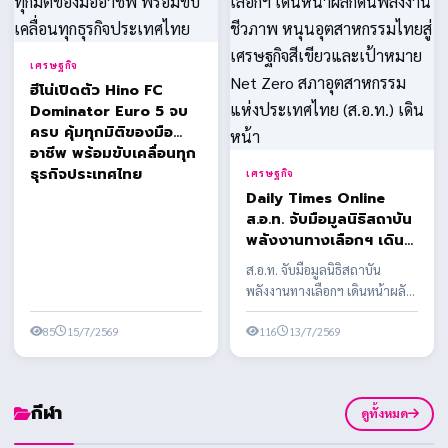
เศรษฐกิจ
ฮีโน่เปิดตัว Hino FC
Dominator Euro 5 จบ
ครบ คุ้มทุกมิติของมือ
อาชีพ พร้อมขับเคลื่อนทุก
ธุรกิจประเทศไทย
เศรษฐกิจ
Daily Times Online
ส.อ.ท. จับมือมูลนิธิสถาบัน
พลังงานทางเลือกฯ เดิน
หน้าผลักดันพลังงาน
ส.อ.ท. จับมือมูลนิธิสถาบัน
ชีวภาพ หนุนอุตสาหกรรม
พลังงานทางเลือกฯ เดินหน้าผลัก
ไทยสู่เศรษฐกิจสีเขียวและ
ดันพลังงานชีวภาพ หนุน
เป้าหมาย Net Zero สภา
85
15/7/2569
อุตสาหกรรมไทยสู่เศรษฐ...
116
13/7/2569
อุตสาหกรรมแห่ง
ประเทศไทย (ส.อ.ท.) เดิน
หน้า
กีฬา
ดูทั้งหมด