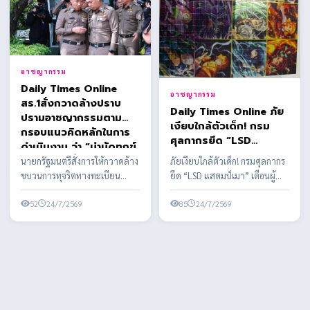
อาชญากรรม
Daily Times Online
อาชญากรรม
สร.1สั่งกวาดล้างปราบ
Daily Times Online ภัย
ปรามอาชญากรรมตาม
เงียบใกล้ตัวเด็ก! กรม
กรอบแนวคิดหลักในการ
ศุลกากรยึด “LSD
ดำเนินงาน ว่า “บำบัดทุกข์
แสตมป์เมา” เตือนผู้
บำรุงสุข พิทักษ์
นายกรัฐมนตรีสั่งการให้กวาดล้าง
ภัยเงียบใกล้ตัวเด็ก! กรมศุลกากร
ปกครองอย่าชะล่าใจ สาร
สันติราษฎร์ พิฆาตยาเสพ
ขบวนการทุจริตทางทะเบียน
ยึด “LSD แสตมป์เมา” เตือนผู้
เสพติดรูปแบบใหม่ พิษ
ติด พิชิตอันธพาล”
ราษฎร อย่างจริงจัง เด็ดขาด และ
ปกครองอย่าชะล่าใจ สารเสพติด
หลอนประสาทขั้นรุนแรง
เป็นระบบ ผบ.ตร. ...
52
24/7/2569
รูปแบบใหม่ พิษ...
85
24/7/2569