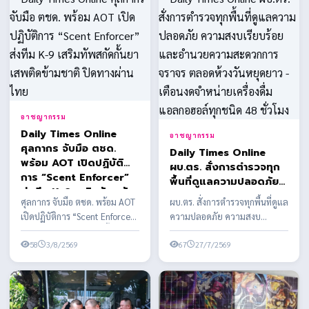
อาชญากรรม
Daily Times Online
อาชญากรรม
ศุลกากร จับมือ ตชด.
Daily Times Online
พร้อม AOT เปิดปฏิบัติ
ผบ.ตร. สั่งการตำรวจทุก
การ “Scent Enforcer”
พื้นที่ดูแลความปลอดภัย
ส่งทีม K-9 เสริมทัพสกัด
ความสงบเรียบร้อย และ
ศุลกากร จับมือ ตชด. พร้อม AOT
ผบ.ตร. สั่งการตำรวจทุกพื้นที่ดูแล
กั้นยาเสพติดข้ามชาติ ปิด
อำนวยความสะดวกการ
เปิดปฏิบัติการ “Scent Enforcer”
ความปลอดภัย ความสงบ
ทางผ่านไทย
จราจร ตลอดห้วงวันหยุด
ส่งทีม K-9 เสริมทัพสกัดกั้นยาเสพ
เรียบร้อย และอำนวยความ
ยาว - เตือนงดจำหน่าย
ติดข้า...
58
3/8/2569
สะดวกการจราจร ตลอดห้วงวัน
67
27/7/2569
เครื่องดื่มแอลกอฮอล์ทุก
ห...
ชนิด 48 ชั่วโมง