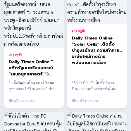
เศรษฐกิจ
Daily Times Online
“Solar Cells”…ติดตั้ง
บำรุงรรักษา ความท้าทาย
เศรษฐกิจ
อาชีพใหม่ทางด้าน
Daily Times Online “
พลังงานทางเลือก
อดีตรัฐมนตรีอลงกรณ์
”เสนอยุทธศาสตร์ “3
วงแหวน 5 ประตู -
“ อดีตรัฐมนตรีอลงกรณ์ ”เสนอ
“Solar Cells”…ติดตั้งบำรุงร
อีคอมเมิร์ซข้ามแดน”
ยุทธศาสตร์ “3 วงแหวน 5 ประตู -
รักษา ความท้าทายอาชีพใหม่
พลิกวิกฤตภาษี
อีคอมเมิร์ซข้ามแดน” พลิกวิกฤต
ทางด้านพลังงานทางเลือก
ทรัมป์12.5%สร้าง
ภาษีทรัมป์12...
74
25/7/2569
พลังงานสะอาด ในประเทศไทย
223
17/7/2569
ศักยภาพใหม่การส่งออก
ของไทย