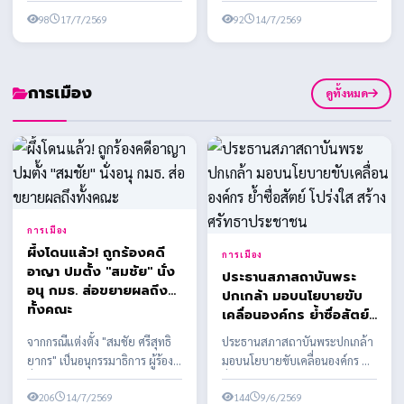
กุศลครั้งใหญ่แห่งปี เนื่องในงาน
นาม MOU ครั้งที่ 2 สนับสนุน
อาชีพ สร้างชีวิต ใน
ประเพณีทิ้...
98
17/7/2569
อุปกรณ์การประกอ...
92
14/7/2569
โครงการส่งเสริมอาชีพ
เพื่อสตรีและครอบครัว
ต่อเนื่อง
การเมือง
ดูทั้งหมด
การเมือง
ผึ้งโดนแล้ว! ถูกร้องคดี
การเมือง
อาญา ปมตั้ง "สมชัย" นั่ง
ประธานสภาสถาบันพระ
อนุ กมธ. ส่อขยายผลถึง
ปกเกล้า มอบนโยบายขับ
ทั้งคณะ
เคลื่อนองค์กร ย้ำซื่อสัตย์
โปร่งใส สร้างศรัทธา
จากกรณีแต่งตั้ง "สมชัย ศรีสุทธิ
ประธานสภาสถาบันพระปกเกล้า
ประชาชน
ยากร" เป็นอนุกรรมาธิการ ผู้ร้อง
มอบนโยบายขับเคลื่อนองค์กร ย้ำ
ยื่นเอาผิด สส.พรรคประชาชน
ซื่อสัตย์ โปร่งใส สร้างศรัทธา
พร้อมเตรียมข...
206
14/7/2569
ประชาชน
144
9/6/2569