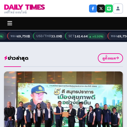
DAILY TIMES
เดลี่ไทม์ ออนไลน์
ทอง
69,750฿
USD/THB
33.09฿
SET
1614.64
ทอง
69,750฿
▲ +0.30%
ข่าวล่าสุด
ดูทั้งหมด