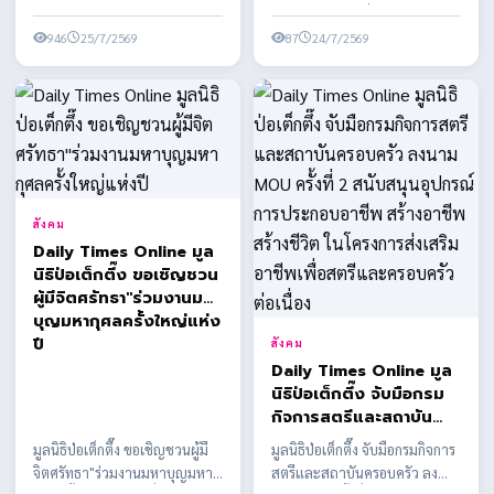
เยาวชนได้รับความรู้ความ
กับคุณสมบัติของผู้ได้รับการเสนอ
โดยกิจกรรมจัดเพื่อส่งเสริมให้เด็ก
ปลอดภัยและวินัยการ
ชื่อบาง...
946
25/7/2569
และเยาวชนได้รั...
87
24/7/2569
จราจรในการดำเนินชีวิต
ประจำวัน
สังคม
Daily Times Online มูล
นิธิป่อเต็กตึ๊ง ขอเชิญชวน
ผู้มีจิตศรัทธา"ร่วมงานมหา
บุญมหากุศลครั้งใหญ่แห่ง
ปี
สังคม
Daily Times Online มูล
นิธิป่อเต็กตึ๊ง จับมือกรม
กิจการสตรีและสถาบัน
ครอบครัว ลงนาม MOU
มูลนิธิป่อเต็กตึ๊ง ขอเชิญชวนผู้มี
มูลนิธิป่อเต็กตึ๊ง จับมือกรมกิจการ
ครั้งที่ 2 สนับสนุนอุปกรณ์
จิตศรัทธา"ร่วมงานมหาบุญมหา
สตรีและสถาบันครอบครัว ลง
การประกอบอาชีพ สร้าง