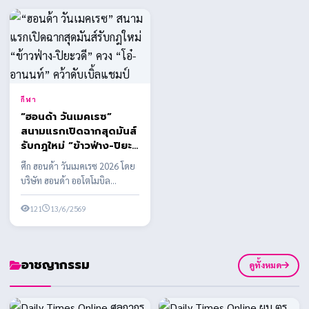
กีฬา
“ฮอนด้า วันเมคเรซ”
สนามแรกเปิดฉากสุดมันส์
รับกฎใหม่ “ข้าวฟ่าง-ปิยะ
วดี” ควง “โอ๋-อานนท์”
ศึก ฮอนด้า วันเมคเรซ 2026 โดย
คว้าดับเบิ้ลแชมป์
บริษัท ฮอนด้า ออโตโมบิล
(ประเทศไทย) จำกัด ร่วมกับ
บริษัท กรังด์ปรีซ์ ...
121
13/6/2569
อาชญากรรม
ดูทั้งหมด