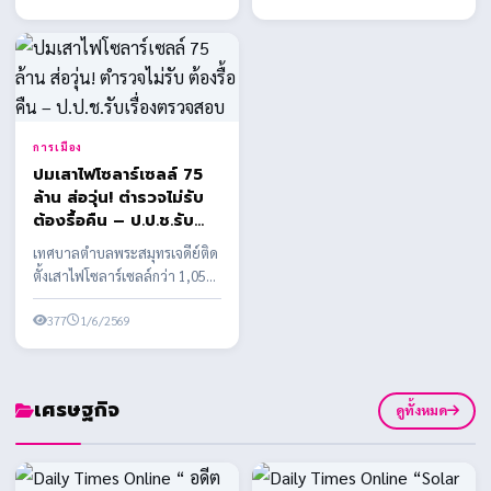
การเมือง
ปมเสาไฟโซลาร์เซลล์ 75
ล้าน ส่อวุ่น! ตำรวจไม่รับ
ต้องรื้อคืน – ป.ป.ช.รับ
เรื่องตรวจสอบ
เทศบาลตำบลพระสมุทรเจดีย์ติด
ตั้งเสาไฟโซลาร์เซลล์กว่า 1,058
ต้น งบประมาณกว่า 75 ล้านบาท
พบข้อสงสัยหลาย...
377
1/6/2569
เศรษฐกิจ
ดูทั้งหมด