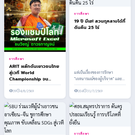
การศึกษา
19 ปี มีเฮ! สวนกุหลาบได้ที่
ดินคืน 25 ไร่
การศึกษา
ARIT ผลักดันเยาวชนไทย
สู่เวที World
แต่เป็นเรื่องของการรักษา
Championship จน
"เจตนารมณ์ของผู้บริจาค" และ
นักศึกษา ม.อ. คว้ารองชนะ
การปกป้องทรัพย์สินเพื่อการ
เลิศอันดับ 1 โลก
39
4/8/2569
204
31/7/2569
ศึกษาของลูกหลานไทย เม...
Microsoft Office
Specialist World
Championship 2026
โปรแกรม Microsoft
Excel
การศึกษา