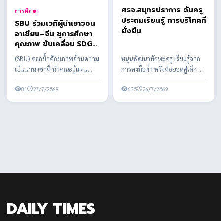
ศธจ.สมุทรปราการ ดันครู
การศึกษา
ประถมเรียนรู้ การบริโภคที่
SBU ร่วมเวทีผู้นำเยาวชน
ยั่งยืน
อาเซียน–จีน ชูการศึกษา
คุณภาพ ขับเคลื่อน SDGs
สู่เวทีโลก
(SBU) ตอกย้ำศักยภาพด้านความ
หนุนพัฒนาทักษะครู เรียนรู้จาก
เป็นนานาชาติ นำคณะผู้แทน
การลงมือทำ หวังต่อยอดสู่เด็ก คิด
อาจารย์และนักศึกษาเข้าร่วม
เป็น ทำเป็น และใช้ทรัพยากร
ASEAN–China Young Lea...
81
27/7/2569
อย่างรู้คุณค่...
635
26/7/2569
DAILY TIMES