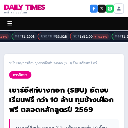
DAILY TIMES
เดลี่ไทม์ ออนไลน์
ทอง
71,200฿
USD/THB
33.02฿
SET
1612.00
ทอง
71,20
16%
▼ -0.16%
หน้าแรก
/
การศึกษา
/
เซาธ์อีสท์บางกอก (SBU) อัดงบเรียนฟรี กว่...
การศึกษา
เซาธ์อีสท์บางกอก (SBU) อัดงบ
เรียนฟรี กว่า 10 ล้าน ทุนช้างเผือก
ฟรี ตลอดหลักสูตรปี 2569