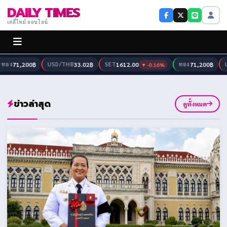
DAILY TIMES
เดลี่ไทม์ ออนไลน์
71,200฿
USD/THB
33.02฿
SET
1612.00
ทอง
71,200฿
USD/
▼ -0.16%
ข่าวล่าสุด
ดูทั้งหมด