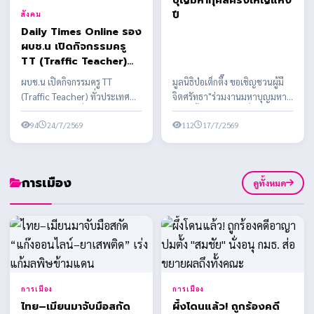
บุญมหากุศลครั้งใหญ่แห่ง
ปี
สังคม
Daily Times Online รอง
ผบช.น เปิดกิจกรรมครู
TT (Traffic Teacher)
ทั่วประเทศ โดยกิจกรรม
ผบช.น เปิดกิจกรรมครู TT
มูลนิธิป่อเต็กตึ๊ง ขอเชิญชวนผู้มี
จัดเพื่อส่งเสริมให้เด็กและ
(Traffic Teacher) ทั่วประเทศ
จิตศรัทธา"ร่วมงานมหาบุญมหา
เยาวชนได้รับความรู้ความ
โดยกิจกรรมจัดเพื่อส่งเสริมให้เด็ก
กุศลครั้งใหญ่แห่งปี เนื่องในงาน
ปลอดภัยและวินัยการ
และเยาวชนได้รั...
94
24/7/2569
ประเพณีทิ้...
112
17/7/2569
จราจรในการดำเนินชีวิต
ประจำวัน
การเมือง
ดูทั้งหมด
การเมือง
การเมือง
ไทย–เมียนมาจับมือสกัด
ผึ้งโดนแล้ว! ถูกร้องคดี