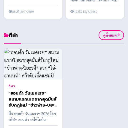
ไทยสู่เศรษฐกิจสีเขียวและ
ดันพลังงานชีวภาพ หนุน
เป้าหมาย Net Zero สภา
88
15/7/2569
อุตสาหกรรมไทยสู่เศรษฐ...
123
13/7/2569
อุตสาหกรรมแห่ง
ประเทศไทย (ส.อ.ท.) เดิน
หน้า
กีฬา
ดูทั้งหมด
กีฬา
“ฮอนด้า วันเมคเรซ”
สนามแรกเปิดฉากสุดมันส์
รับกฎใหม่ “ข้าวฟ่าง-ปิยะ
วดี” ควง “โอ๋-อานนท์”
ศึก ฮอนด้า วันเมคเรซ 2026 โดย
คว้าดับเบิ้ลแชมป์
บริษัท ฮอนด้า ออโตโมบิล
(ประเทศไทย) จำกัด ร่วมกับ