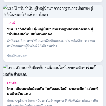
วาไรตี้
134 ปี “วันกำนัน ผู้ใหญ่บ้าน” จากรากฐานการปกครอง สู่
“กำนันคนเก่ง” แห่งบางโฉลง
กำนันยอดเยี่ยม ประจำปี 2569 เกียรติยศของคนทำงานใกล้ชิดประชาชน
สะท้อนบทบาทผู้นำท้องที่ที่ยังมีความสำค...
51
8/8/2569
การเมือง
ไทย–เมียนมาจับมือสกัด “แก๊งออนไลน์–ยาเสพติด” เร่งแก้
มลพิษข้ามแดน
ประธานวุฒิสภา รับรอง “มิน ออง ไลง์” หนุนกระชับสัมพันธ์สองประเทศ เดิน
หน้าความร่วมมือด้านความมั่นคง กา...