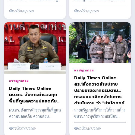
กั้นยาเสพติดข้ามชาติ ปิด
ผนึกกำลังเดินหน้าสร้างหมู่บ้าน
ส่งทีม K-9 เสริมทัพสกัดกั้นยาเสพ
ทางผ่านไทย
ปลอดยาเสพติด
65
8/8/2569
ติดข้า...
65
3/8/2569
อาชญากรรม
Daily Times Online
อาชญากรรม
สร.1สั่งกวาดล้างปราบ
Daily Times Online
ปรามอาชญากรรมตาม
ผบ.ตร. สั่งการตำรวจทุก
กรอบแนวคิดหลักในการ
พื้นที่ดูแลความปลอดภัย
ดำเนินงาน ว่า “บำบัดทุกข์
ความสงบเรียบร้อย และ
บำรุงสุข พิทักษ์
ผบ.ตร. สั่งการตำรวจทุกพื้นที่ดูแล
นายกรัฐมนตรีสั่งการให้กวาดล้าง
อำนวยความสะดวกการ
สันติราษฎร์ พิฆาตยาเสพ
ความปลอดภัย ความสงบ
ขบวนการทุจริตทางทะเบียน
จราจร ตลอดห้วงวันหยุด
ติด พิชิตอันธพาล”
เรียบร้อย และอำนวยความ
ราษฎร อย่างจริงจัง เด็ดขาด และ
ยาว - เตือนงดจำหน่าย
สะดวกการจราจร ตลอดห้วงวัน
77
27/7/2569
เป็นระบบ ผบ.ตร. ...
60
24/7/2569
เครื่องดื่มแอลกอฮอล์ทุก