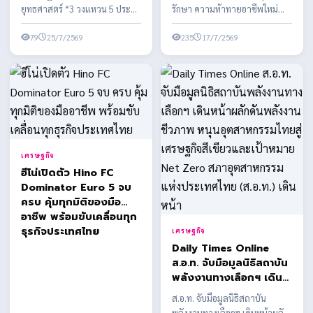
อีคอมเมิร์ซข้ามแดน”
ยุทธศาสตร์ “3 วงแหวน 5 ประตู -
รักษา ความท้าทายอาชีพใหม่
พลิกวิกฤตภาษี
อีคอมเมิร์ซข้ามแดน” พลิกวิกฤต
ทางด้านพลังงานทางเลือก
ทรัมป์12.5%สร้าง
ภาษีทรัมป์12...
79
25/7/2569
พลังงานสะอาด ในประเทศไทย
235
17/7/2569
ศักยภาพใหม่การส่งออก
ของไทย
เศรษฐกิจ
ฮีโน่เปิดตัว Hino FC
Dominator Euro 5 จบ
ครบ คุ้มทุกมิติของมือ
อาชีพ พร้อมขับเคลื่อนทุก
ธุรกิจประเทศไทย
เศรษฐกิจ
Daily Times Online
ส.อ.ท. จับมือมูลนิธิสถาบัน
พลังงานทางเลือกฯ เดิน
หน้าผลักดันพลังงาน
ส.อ.ท. จับมือมูลนิธิสถาบัน
ชีวภาพ หนุนอุตสาหกรรม
พลังงานทางเลือกฯ เดินหน้าผลัก