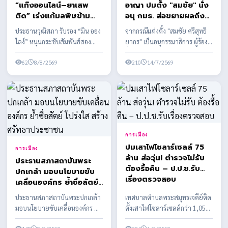
“แก๊งออนไลน์–ยาเสพ
อาญา ปมตั้ง "สมชัย" นั่ง
ติด” เร่งแก้มลพิษข้าม
อนุ กมธ. ส่อขยายผลถึง
แดน
ทั้งคณะ
ประธานวุฒิสภา รับรอง “มิน ออง
จากกรณีแต่งตั้ง "สมชัย ศรีสุทธิ
ไลง์” หนุนกระชับสัมพันธ์สอง
ยากร" เป็นอนุกรรมาธิการ ผู้ร้อง
ประเทศ เดินหน้าความร่วมมือ
ยื่นเอาผิด สส.พรรคประชาชน
ด้านความมั่นคง กา...
62
8/8/2569
พร้อมเตรียมข...
210
14/7/2569
การเมือง
ปมเสาไฟโซลาร์เซลล์ 75
การเมือง
ล้าน ส่อวุ่น! ตำรวจไม่รับ
ประธานสภาสถาบันพระ
ต้องรื้อคืน – ป.ป.ช.รับ
ปกเกล้า มอบนโยบายขับ
เรื่องตรวจสอบ
เคลื่อนองค์กร ย้ำซื่อสัตย์
โปร่งใส สร้างศรัทธา
ประธานสภาสถาบันพระปกเกล้า
เทศบาลตำบลพระสมุทรเจดีย์ติด
ประชาชน
มอบนโยบายขับเคลื่อนองค์กร ย้ำ
ตั้งเสาไฟโซลาร์เซลล์กว่า 1,058
ซื่อสัตย์ โปร่งใส สร้างศรัทธา
ต้น งบประมาณกว่า 75 ล้านบาท