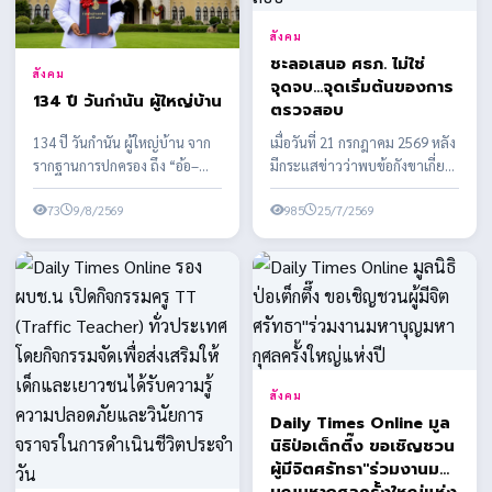
สังคม
ชะลอเสนอ ศธภ. ไม่ใช่
สังคม
จุดจบ...จุดเริ่มต้นของการ
134 ปี วันกำนัน ผู้ใหญ่บ้าน
ตรวจสอบ
134 ปี วันกำนัน ผู้ใหญ่บ้าน จาก
เมื่อวันที่ 21 กรกฎาคม 2569 หลัง
รากฐานการปกครอง ถึง “อ้อ–
มีกระแสข่าวว่าพบข้อกังขาเกี่ยว
กำนันคนเก่งแห่งบางโฉลง”
กับคุณสมบัติของผู้ได้รับการเสนอ
73
9/8/2569
ชื่อบาง...
985
25/7/2569
สังคม
Daily Times Online มูล
นิธิป่อเต็กตึ๊ง ขอเชิญชวน
ผู้มีจิตศรัทธา"ร่วมงานมหา