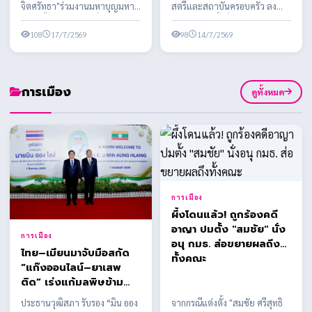
ครั้งที่ 2 สนับสนุนอุปกรณ์
จิตศรัทธา"ร่วมงานมหาบุญมหา
สตรีและสถาบันครอบครัว ลง
การประกอบอาชีพ สร้าง
กุศลครั้งใหญ่แห่งปี เนื่องในงาน
นาม MOU ครั้งที่ 2 สนับสนุน
อาชีพ สร้างชีวิต ใน
ประเพณีทิ้...
108
17/7/2569
อุปกรณ์การประกอ...
98
14/7/2569
โครงการส่งเสริมอาชีพ
เพื่อสตรีและครอบครัว
ต่อเนื่อง
การเมือง
ดูทั้งหมด
การเมือง
ผึ้งโดนแล้ว! ถูกร้องคดี
อาญา ปมตั้ง "สมชัย" นั่ง
การเมือง
อนุ กมธ. ส่อขยายผลถึง
ไทย–เมียนมาจับมือสกัด
ทั้งคณะ
“แก๊งออนไลน์–ยาเสพ
ติด” เร่งแก้มลพิษข้าม
แดน
ประธานวุฒิสภา รับรอง “มิน ออง
จากกรณีแต่งตั้ง "สมชัย ศรีสุทธิ