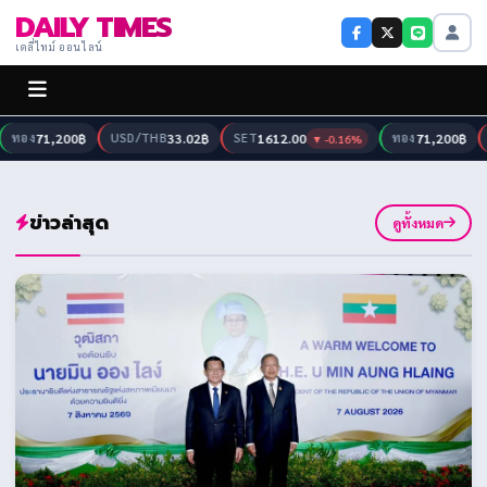
DAILY TIMES
เดลี่ไทม์ ออนไลน์
อง
71,200฿
USD/THB
33.02฿
SET
1612.00
ทอง
71,200฿
US
▼ -0.16%
ข่าวล่าสุด
ดูทั้งหมด