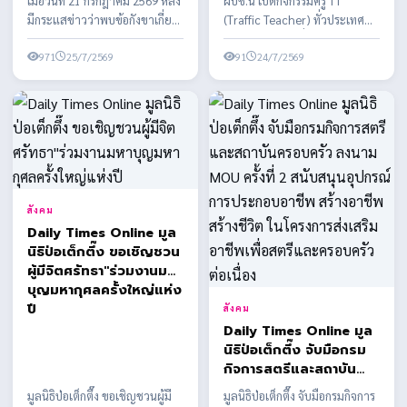
เมื่อวันที่ 21 กรกฎาคม 2569 หลัง
ผบช.น เปิดกิจกรรมครู TT
จัดเพื่อส่งเสริมให้เด็กและ
มีกระแสข่าวว่าพบข้อกังขาเกี่ยว
(Traffic Teacher) ทั่วประเทศ
เยาวชนได้รับความรู้ความ
กับคุณสมบัติของผู้ได้รับการเสนอ
โดยกิจกรรมจัดเพื่อส่งเสริมให้เด็ก
ปลอดภัยและวินัยการ
ชื่อบาง...
971
25/7/2569
และเยาวชนได้รั...
91
24/7/2569
จราจรในการดำเนินชีวิต
ประจำวัน
สังคม
Daily Times Online มูล
นิธิป่อเต็กตึ๊ง ขอเชิญชวน
ผู้มีจิตศรัทธา"ร่วมงานมหา
บุญมหากุศลครั้งใหญ่แห่ง
ปี
สังคม
Daily Times Online มูล
นิธิป่อเต็กตึ๊ง จับมือกรม
กิจการสตรีและสถาบัน
ครอบครัว ลงนาม MOU
มูลนิธิป่อเต็กตึ๊ง ขอเชิญชวนผู้มี
มูลนิธิป่อเต็กตึ๊ง จับมือกรมกิจการ