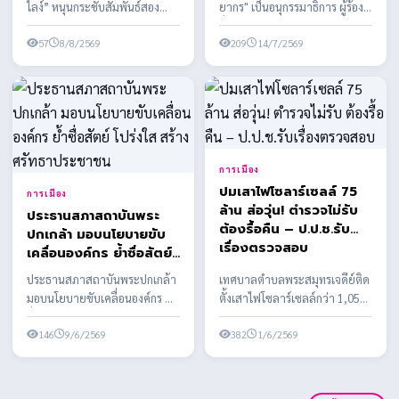
ไลง์” หนุนกระชับสัมพันธ์สอง
ยากร" เป็นอนุกรรมาธิการ ผู้ร้อง
ประเทศ เดินหน้าความร่วมมือ
ยื่นเอาผิด สส.พรรคประชาชน
ด้านความมั่นคง กา...
57
8/8/2569
พร้อมเตรียมข...
209
14/7/2569
การเมือง
ปมเสาไฟโซลาร์เซลล์ 75
การเมือง
ล้าน ส่อวุ่น! ตำรวจไม่รับ
ประธานสภาสถาบันพระ
ต้องรื้อคืน – ป.ป.ช.รับ
ปกเกล้า มอบนโยบายขับ
เรื่องตรวจสอบ
เคลื่อนองค์กร ย้ำซื่อสัตย์
โปร่งใส สร้างศรัทธา
ประธานสภาสถาบันพระปกเกล้า
เทศบาลตำบลพระสมุทรเจดีย์ติด
ประชาชน
มอบนโยบายขับเคลื่อนองค์กร ย้ำ
ตั้งเสาไฟโซลาร์เซลล์กว่า 1,058
ซื่อสัตย์ โปร่งใส สร้างศรัทธา
ต้น งบประมาณกว่า 75 ล้านบาท
ประชาชน
146
9/6/2569
พบข้อสงสัยหลาย...
382
1/6/2569