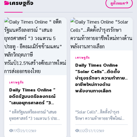
เศรษฐกิจ
ดูทั้งหมด
เศรษฐกิจ
Daily Times Online
“Solar Cells”…ติดตั้ง
บำรุงรรักษา ความท้าทาย
เศรษฐกิจ
อาชีพใหม่ทางด้าน
Daily Times Online “
พลังงานทางเลือก
อดีตรัฐมนตรีอลงกรณ์
”เสนอยุทธศาสตร์ “3
วงแหวน 5 ประตู -
“ อดีตรัฐมนตรีอลงกรณ์ ”เสนอ
“Solar Cells”…ติดตั้งบำรุงร
อีคอมเมิร์ซข้ามแดน”
ยุทธศาสตร์ “3 วงแหวน 5 ประตู -
รักษา ความท้าทายอาชีพใหม่
พลิกวิกฤตภาษี
อีคอมเมิร์ซข้ามแดน” พลิกวิกฤต
ทางด้านพลังงานทางเลือก
ทรัมป์12.5%สร้าง
ภาษีทรัมป์12...
77
25/7/2569
พลังงานสะอาด ในประเทศไทย
232
17/7/2569
ศักยภาพใหม่การส่งออก