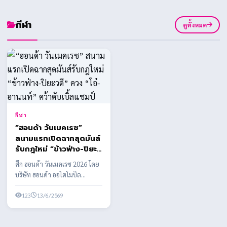
ประเทศไทย (ส.อ.ท.) เดิน
หน้า
กีฬา
ดูทั้งหมด
กีฬา
“ฮอนด้า วันเมคเรซ”
สนามแรกเปิดฉากสุดมันส์
รับกฎใหม่ “ข้าวฟ่าง-ปิยะ
วดี” ควง “โอ๋-อานนท์”
ศึก ฮอนด้า วันเมคเรซ 2026 โดย
คว้าดับเบิ้ลแชมป์
บริษัท ฮอนด้า ออโตโมบิล
(ประเทศไทย) จำกัด ร่วมกับ
บริษัท กรังด์ปรีซ์ ...
123
13/6/2569