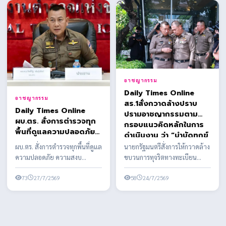
อาชญากรรม
Daily Times Online
อาชญากรรม
สร.1สั่งกวาดล้างปราบ
Daily Times Online
ปรามอาชญากรรมตาม
ผบ.ตร. สั่งการตำรวจทุก
กรอบแนวคิดหลักในการ
พื้นที่ดูแลความปลอดภัย
ดำเนินงาน ว่า “บำบัดทุกข์
ความสงบเรียบร้อย และ
บำรุงสุข พิทักษ์
ผบ.ตร. สั่งการตำรวจทุกพื้นที่ดูแล
นายกรัฐมนตรีสั่งการให้กวาดล้าง
อำนวยความสะดวกการ
สันติราษฎร์ พิฆาตยาเสพ
ความปลอดภัย ความสงบ
ขบวนการทุจริตทางทะเบียน
จราจร ตลอดห้วงวันหยุด
ติด พิชิตอันธพาล”
เรียบร้อย และอำนวยความ
ราษฎร อย่างจริงจัง เด็ดขาด และ
ยาว - เตือนงดจำหน่าย
สะดวกการจราจร ตลอดห้วงวัน
73
27/7/2569
เป็นระบบ ผบ.ตร. ...
58
24/7/2569
เครื่องดื่มแอลกอฮอล์ทุก
ห...
ชนิด 48 ชั่วโมง