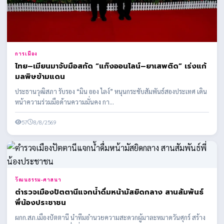
การเมือง
ไทย–เมียนมาจับมือสกัด “แก๊งออนไลน์–ยาเสพติด” เร่งแก้
มลพิษข้ามแดน
ประธานวุฒิสภา รับรอง “มิน ออง ไลง์” หนุนกระชับสัมพันธ์สองประเทศ เดิน
หน้าความร่วมมือด้านความมั่นคง กา...
57
8/8/2569
วัฒนธรรม-ศาสนา
ตำรวจเมืองปัตตานีแจกน้ำดื่มหน้ามัสยิดกลาง สานสัมพันธ์
พี่น้องประชาชน
ผกก.สภ.เมืองปัตตานี นำทีมอำนวยความสะดวกผู้มาละหมาดวันศุกร์ สร้าง