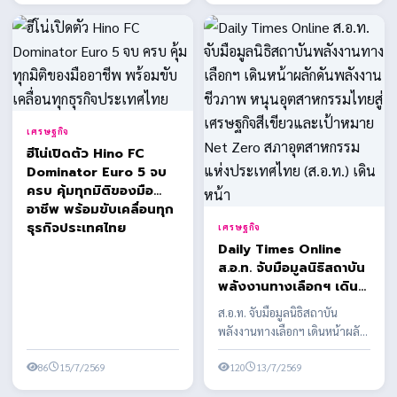
ของไทย
เศรษฐกิจ
ฮีโน่เปิดตัว Hino FC
Dominator Euro 5 จบ
ครบ คุ้มทุกมิติของมือ
อาชีพ พร้อมขับเคลื่อนทุก
ธุรกิจประเทศไทย
เศรษฐกิจ
Daily Times Online
ส.อ.ท. จับมือมูลนิธิสถาบัน
พลังงานทางเลือกฯ เดิน
หน้าผลักดันพลังงาน
ส.อ.ท. จับมือมูลนิธิสถาบัน
ชีวภาพ หนุนอุตสาหกรรม
พลังงานทางเลือกฯ เดินหน้าผลัก
ไทยสู่เศรษฐกิจสีเขียวและ
ดันพลังงานชีวภาพ หนุน
เป้าหมาย Net Zero สภา
86
15/7/2569
อุตสาหกรรมไทยสู่เศรษฐ...
120
13/7/2569
อุตสาหกรรมแห่ง