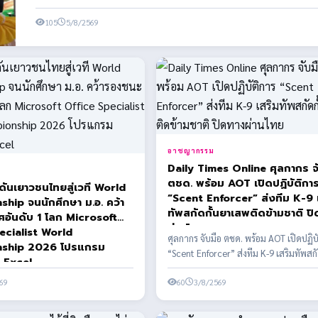
105
5/8/2569
อาชญากรรม
Daily Times Online ศุลกากร จ
ตชด. พร้อม AOT เปิดปฏิบัติกา
ดันเยาวชนไทยสู่เวที World
“Scent Enforcer” ส่งทีม K-9 
hip จนนักศึกษา ม.อ. คว้า
ทัพสกัดกั้นยาเสพติดข้ามชาติ ป
ดับ 1 โลก Microsoft
ผ่านไทย
ecialist World
ศุลกากร จับมือ ตชด. พร้อม AOT เปิดปฏิบ
ship 2026 โปรแกรม
“Scent Enforcer” ส่งทีม K-9 เสริมทัพสกั
 Excel
เสพติดข้า...
69
60
3/8/2569