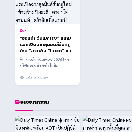
กีฬา
“ฮอนด้า วันเมคเรซ” สนาม
แรกเปิดฉากสุดมันส์รับกฎ
ใหม่ “ข้าวฟ่าง-ปิยะวดี” ควง
“โอ๋-อานนท์” คว้าดับเบิ้ล
ศึก ฮอนด้า วันเมคเรซ 2026 โดย
แชมป์
บริษัท ฮอนด้า ออโตโมบิล
(ประเทศไทย) จำกัด ร่วมกับ บริษัท
กรังด์ปรีซ์ ...
123
13/6/2569
อาชญากรรม