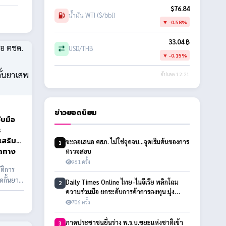
$76.84
น้ำมัน WTI ($/bbl)
▼ -0.58%
33.04 ฿
USD/THB
▼ -0.15%
อัปเดต 12:21
ข่าวยอดนิยม
ับมือ
ร
เสริม
ชะลอเสนอ ศธภ. ไม่ใช่จุดจบ...จุดเริ่มต้นของการ
1
ิดทาง
ตรวจสอบ
961 ครั้ง
ัติการ
ดกั้นยา
Daily Times Online ไทย-ไนจีเรีย พลิกโฉม
2
ความร่วมมือ ยกระดับการค้าการลงทุน มุ่ง
ขยายตลาดสู่ 10 ประเทศแอฟริกา
706 ครั้ง
ภาคประชาชนยื่นร่าง พ.ร.บ.ขยะแห่งชาติเข้า
3