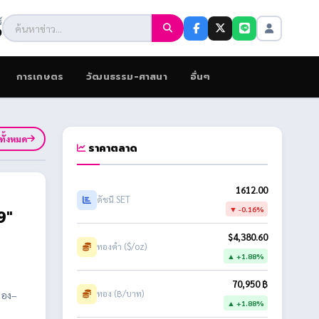
์
9
การเกษตร
วัฒนธรรม-ศาสนา
อื่นๆ
ูทั้งหมด
ราคาตลาด
1612.00
ดัชนี SET
▼ -0.16%
9"
$4,380.60
ทองคำ ($/oz)
▲ +1.88%
70,950 ฿
ทอง (฿/บาท)
ลอง–
▲ +1.88%