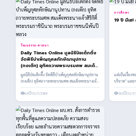
การศึกษา
19 ปี 
วัฒนธรรม-ศาสนา
Daily Times Online มูลนิธิป่อเต็กตึ๊ง
จัดพิธีบำเพ็ญกุศลทักษิณานุปทาน
(กงเต๊ก) อุทิศถวายพระบรมศพ สมเด็จ
พระนางเจ้าสิริกิติ์ พระบรมราชินีนาถ
มูลนิธิป่อเต็กตึ๊ง จัดพิธีบำเพ็ญกุศลทักษิณานุปทาน
แต่เป็นเรื่อง
พระบรมราชชนนีพันปีหลวง
(กงเต๊ก) อุทิศถวายพระบรมศพ สมเด็จพระนางเจ้า
บริจาค" และก
สิริกิต...
63
31/7/2569
192
31/7/