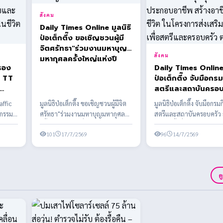
สังคม
Daily Times Online มูลนิธิ
ป่อเต็กตึ๊ง ขอเชิญชวนผู้มี
จิตศรัทธา"ร่วมงานมหาบุญ
สังคม
มหากุศลครั้งใหญ่แห่งปี
รอง
Daily Times Online 
ู TT
ป่อเต็กตึ๊ง จับมือกร
สตรีและสถาบันครอบ
เพื่อ
ลงนาม MOU ครั้งที่
affic
มูลนิธิป่อเต็กตึ๊ง ขอเชิญชวนผู้มีจิต
มูลนิธิป่อเต็กตึ๊ง จับมือกรม
วชน
สนับสนุนอุปกรณ์การ
จกรรม
ศรัทธา"ร่วมงานมหาบุญมหากุศล
สตรีและสถาบันครอบครัว
ดภัย
ประกอบอาชีพ สร้างอ
าวชนได้
ครั้งใหญ่แห่งปี เนื่องในงานประเพณี
MOU ครั้งที่ 2 สนับสนุนอุ
าร
สร้างชีวิต ในโครงกา
ทิ้...
101
17/7/2569
ประกอ...
96
14/7/2569
เสริมอาชีพเพื่อสตรี
ครอบครัว ต่อเนื่อง
ด