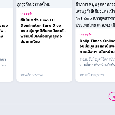
เศรษฐกิจ
ฮีโน่เปิดตัว Hino FC
บำรุง
Dominator Euro 5 จบ
ีพ
ครบ คุ้มทุกมิติของมืออาชีพ
เศรษฐกิจ
าง
พร้อมขับเคลื่อนทุกธุรกิจ
Daily Times Online ส.อ.
ประเทศไทย
จับมือมูลนิธิสถาบัน
ทางเลือกฯ เดินหน้าผ
พลังงานชีวภาพ หนุ
รักษา
ส.อ.ท. จับมือมูลนิธิสถาบั
อุตสาหกรรมไทยสู่เศ
้าน
ทางเลือกฯ เดินหน้าผลักดั
สีเขียวและเป้าหมาย 
ะอาด
ชีวภาพ หนุนอุตสาหกรรมไท
Zero สภาอุตสาหกรรมแห่ง
86
15/7/2569
เศรษฐ...
119
13/7/2569
ประเทศไทย (ส.อ.ท.) เ
ด