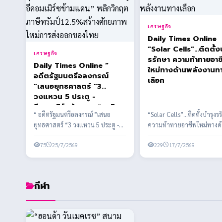
เศรษฐกิจ
Daily Times Online
“Solar Cells”…ติดตั้ง
เศรษฐกิจ
รรักษา ความท้าทายอาช
Daily Times Online “
ใหม่ทางด้านพลังงานท
อดีตรัฐมนตรีอลงกรณ์
เลือก
”เสนอยุทธศาสตร์ “3
วงแหวน 5 ประตู -
อีคอมเมิร์ซข้ามแดน” พลิก
“ อดีตรัฐมนตรีอลงกรณ์ ”เสนอ
“Solar Cells”…ติดตั้งบำรุงร
วิกฤตภาษีทรัมป์12.5%สร้าง
ยุทธศาสตร์ “3 วงแหวน 5 ประตู -
ความท้าทายอาชีพใหม่ทางด
ศักยภาพใหม่การส่งออกของ
อีคอมเมิร์ซข้ามแดน” พลิกวิกฤต
พลังงานทางเลือก พลังงานส
ไทย
ภาษีทรัมป์12...
75
25/7/2569
ในประเทศไทย
229
17/7/2569
กีฬา