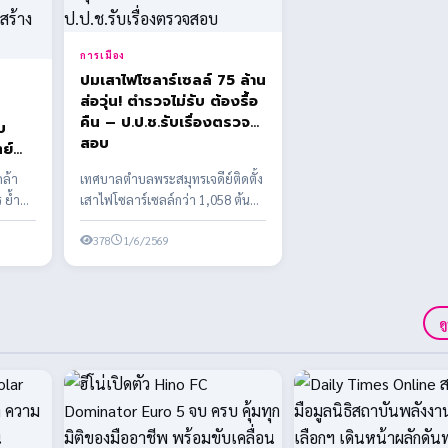
การเมือง
ปมเสาไฟโซลาร์เซลล์ 75 ล้าน
ส่อวุ่น! ตำรวจไม่รับ ต้องรื้อ
คืน – ป.ป.ช.รับเรื่องตรวจ
บ
สอบ
ตย์
ล้า
เทศบาลตำบลพระสมุทรเจดีย์ติดตั้ง
 ย้ำ
เสาไฟโซลาร์เซลล์กว่า 1,058 ต้น
งบประมาณกว่า 75 ล้านบาท พบข้อ
สงสัยหลาย...
378
1/6/2569
ด