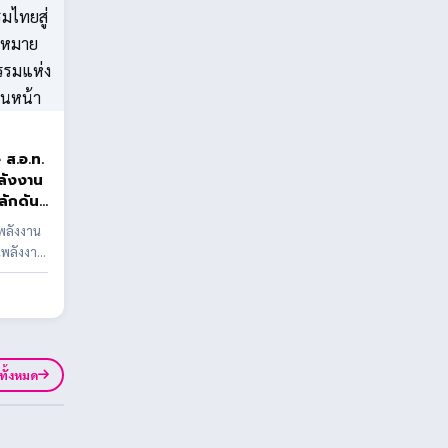
ท.
พลังงาน
ลักดัน
น
นพลังงาน
รษฐกิจ
นพลังงาน
Net
ยสู่
ดินหน้า
ูทั้งหมด