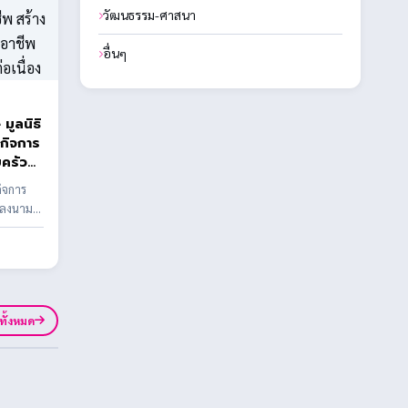
วัฒนธรรม-ศาสนา
อื่นๆ
มูลนิธิ
มกิจการ
ครัว
 2
กิจการ
 ลงนาม
าชีพ
ปกรณ์การ
รส่ง
และ
ูทั้งหมด