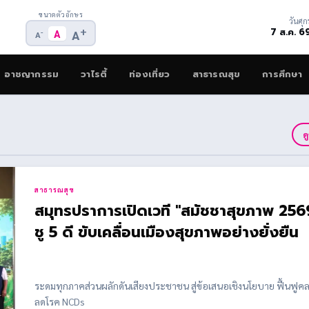
ขนาดตัวอักษร
วันศุกร
+
7 ส.ค. 6
-
A
A
A
อาชญากรรม
วาไรตี้
ท่องเที่ยว
สาธารณสุข
การศึกษา
ด
สาธารณสุข
สมุทรปราการเปิดเวที "สมัชชาสุขภาพ 256
ชู 5 ดี ขับเคลื่อนเมืองสุขภาพอย่างยั่งยืน
ระดมทุกภาคส่วนผลักดันเสียงประชาชน สู่ข้อเสนอเชิงนโยบาย ฟื้นฟูค
ลดโรค NCDs