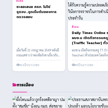
สังคม
ชะลอเสนอ ศธภ. ไม่ใช่
จุดจบ...จุดเริ่มต้นของการ
ตรวจสอบ
สังคม
Daily Times Online 
ผบช.น เปิดกิจกรรมคร
(Traffic Teacher) ทั่ว
ประเทศ โดยกิจกรรมจัด
เมื่อวันที่ 21 กรกฎาคม 2569 หลังมี
ผบช.น เปิดกิจกรรมครู TT (Tr
ส่งเสริมให้เด็กและเยา
กระแสข่าวว่าพบข้อกังขาเกี่ยวกับ
Teacher) ทั่วประเทศ โดยกิ
ได้รับความรู้ความปลอ
คุณสมบัติของผู้ได้รับการเสนอชื่อ
จัดเพื่อส่งเสริมให้เด็กและเย
และวินัยการจราจรในก
บาง...
961
25/7/2569
รั...
89
24/7/2569
ดำเนินชีวิตประจำวัน
การเมือง