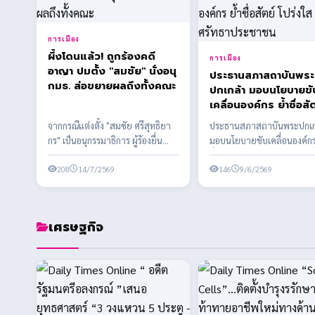
การเมือง
ผึ้งโดนแล้ว! ถูกร้องคดี
การเมือง
อาญา ปมตั้ง "สมชัย" นั่งอนุ
ประธานสภาสถาบันพระ
กมธ. ส่อขยายผลถึงทั้งคณะ
ปกเกล้า มอบนโยบายขั
เคลื่อนองค์กร ย้ำซื่อสั
โปร่งใส สร้างศรัทธา
จากกรณีแต่งตั้ง "สมชัย ศรีสุทธิยา
ประธานสภาสถาบันพระปกเก
ประชาชน
กร" เป็นอนุกรรมาธิการ ผู้ร้องยื่น
มอบนโยบายขับเคลื่อนองค์กร
เอาผิด สส.พรรคประชาชน พร้อมเต
ซื่อสัตย์ โปร่งใส สร้างศรัทธา
รียมข...
208
14/7/2569
ประชาชน
146
9/6/2569
เศรษฐกิจ