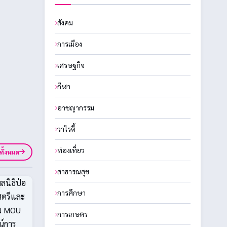
สังคม
การเมือง
เศรษฐกิจ
กีฬา
อาชญากรรม
วาไรตี้
ท่องเที่ยว
ูทั้งหมด
สาธารณสุข
การศึกษา
การเกษตร