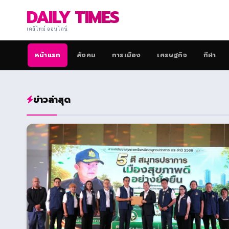
DAILY TIMES
เดลี่ไทม์ ออนไลน์
หน้าแรก
สังคม
การเมือง
เศรษฐกิจ
กีฬา
ข่าวล่าสุด